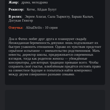
Жанр:
драма, мелодрама
Режиссер:
Кетче, Айдын Булут
В ролях:
Эврим Аласья, Сыла Тыркоглу, Барыш Кылыч,
Догукан Гюнгер
Озвучка:
AlisaDirilis - 10 серия
Доа и Фатих любят друг друга и планируют свадьбу.
Неожиданная беременность девушки лишь подталкивает их
быстрее узаконить отношения. Однако их чувствам предстоит
серьёзное испытание — вмешательство родственников. Мать
невесты, директор школы, придерживается современных
взглядов, тогда как родители жениха — убеждённые
консерваторы, для которых традиции превыше всего. Чтобы
сохранить своё счастье, влюблённым придётся отстоять право
на совместное будущее и попытаться найти компромисс
между двумя совершенно разными семьями.