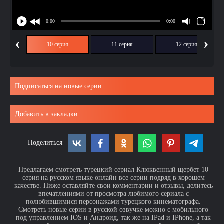
‹
›
ия
10 серия
11 серия
12 серия
Подписаться на новые серии
Добавить в закладки
Поделиться
Предлагаем смотреть турецкий сериал Клюквенный щербет 10
серия на русском языке онлайн все серии подряд в хорошем
качестве. Ниже оставляйте свои комментарии и отзывы, делитесь
впечатлениями от просмотра любимого сериала с
полюбившимися персонажами турецкого кинематографа.
Смотреть новые серии в русской озвучке можно с мобильного
под управлением IOS и Андроид, так же на IPad и IPhone, а так