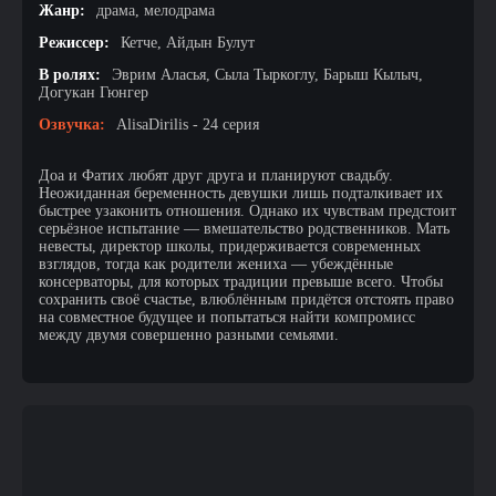
Жанр:
драма, мелодрама
Режиссер:
Кетче, Айдын Булут
В ролях:
Эврим Аласья, Сыла Тыркоглу, Барыш Кылыч,
Догукан Гюнгер
Озвучка:
AlisaDirilis - 24 серия
Доа и Фатих любят друг друга и планируют свадьбу.
Неожиданная беременность девушки лишь подталкивает их
быстрее узаконить отношения. Однако их чувствам предстоит
серьёзное испытание — вмешательство родственников. Мать
невесты, директор школы, придерживается современных
взглядов, тогда как родители жениха — убеждённые
консерваторы, для которых традиции превыше всего. Чтобы
сохранить своё счастье, влюблённым придётся отстоять право
на совместное будущее и попытаться найти компромисс
между двумя совершенно разными семьями.