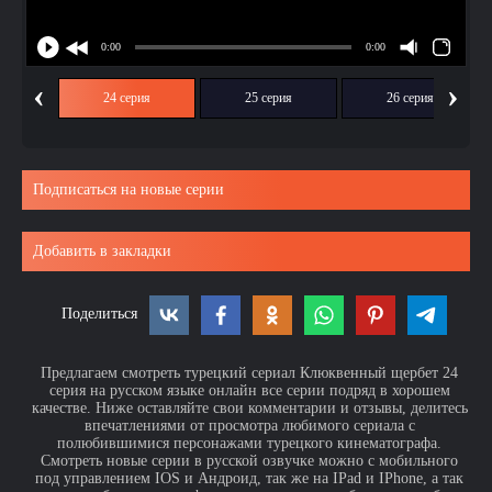
‹
›
ия
24 серия
25 серия
26 серия
Подписаться на новые серии
Добавить в закладки
Поделиться
Предлагаем смотреть турецкий сериал Клюквенный щербет 24
серия на русском языке онлайн все серии подряд в хорошем
качестве. Ниже оставляйте свои комментарии и отзывы, делитесь
впечатлениями от просмотра любимого сериала с
полюбившимися персонажами турецкого кинематографа.
Смотреть новые серии в русской озвучке можно с мобильного
под управлением IOS и Андроид, так же на IPad и IPhone, а так