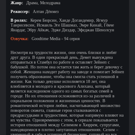
Жанр:
Драма, Мелодрама
Режиссер:
Алтан Дёнмез
В ролях:
Керем Бюрсин, Ханде Догандемир, Ягмур
Танрисевсин, Исмаиль Эге Шашмаз, Эмре Кинай, Гёкче
Янардаг, Эбру Айкач, Эдже Диздар, Эфеджан Шенолсун
Озвучка:
Goodtime Media - 94 серия
Несмотря на трудности жизни, они очень близки и любят
друг друга. В один прекрасный день, Демет вынуждена
отправиться в Стамбул по работе и оставляет Зейнеп с
бабушкой. Но потом она остается там жить и берет девочку с
собой. Женщина находит работу на заводе и помогает Зейнеп
получить образование, чтобы она смогла стать успешной в
жизни. Как только девушке исполняется 18 лет, она
влюбляется в молодого и красивого Алихана, который
является наследником одного из самых богатых семей в
городе. Но их отношения осложняются из-за различий в
социальном положении и жизненных ценностях. В
романтической истории любви, насчитывающей множество
поворотов сюжета, главные герои сталкиваются с
предрассудками и трудностями, которые напрямую влияют на
их чувства. Одновременно с этим, в сериале показывается
история отношений между Селимом и Хюррем, супругами,
находящимися в плотно запутанных отношениях. Селим –
уверенный в себе и успешный бизнесмен, готовый на все,