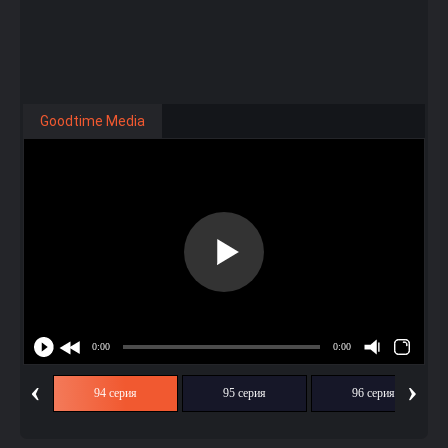
Goodtime Media
‹
›
ия
94 серия
95 серия
96 серия