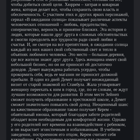
чтобы добиться своей цели. Хюррем – хитрая и коварная
жена, которая делает все, чтобы сохранить свою власть и
обеспеченность. С участием этих и других ярких персонажей,
сериал «В ожидании солнца» показывает различные аспекты
человеческих отношений – любовь, предательство,
соперничество, верность и принятие близких. Эта история о
людях, которые нашли друг друга в сложных обстоятельствах
и смогли преодолеть все трудности ради своей любви и
счастья. И, не смотря на все препятствия, в ожидании солнца
каждый из них нашел свой собственный свет и тепло в
объятиях любимого человека. Это место – большая деревня,
где все жители знают друг друга. Здесь женщина имеет свой
небольшой бизнес, но он не приносит ей достаточно
доходов. Демет вынуждена работать усердно, чтобы
прокормить себя, ведь ее магазин не приносит должной
прибыли. В один из дней Демет получает неожиданный
визит от старой знакомой из Стамбула. Жала уговаривает
женщину переехать к ним в город, где, по ее словам, ее ждут
лучшие возможности для развития. В этом месте Зейнеп
сможет получить образование в престижной школе, а Демет
сможет значительно повысить свой доход. Неоценимый шанс
на качественное образование также получает Керем -
обаятельный юноша, который благодаря заботе родителей
обладает всем необходимым для комфортной жизни. Однако
у его родителей нет времени на взаимодействие с ребенком,
и он вырастает эгоистичным и избалованным. В учебном
заведении, построенном его отцом, Керем считает себя
важнейшим. Он постоянно насмехается над своими