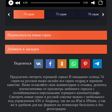
‹
›
ия
74 серия
75 серия
76 серия
Подписаться на новые серии
Добавить в закладки
Поделиться
Предлагаем смотреть турецкий сериал В ожидании солнца 74
серия на русском языке онлайн все серии подряд в хорошем
качестве. Ниже оставляйте свои комментарии и отзывы, делитесь
впечатлениями от просмотра любимого сериала с
полюбившимися персонажами турецкого кинематографа.
Смотреть новые серии в русской озвучке можно с мобильного
под управлением IOS и Андроид, так же на IPad и IPhone, а так
же в удобном для вас формате на телевизоре бесплатно и без
регистрации.