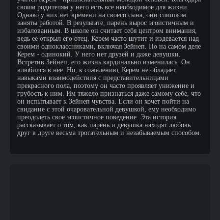
своим родителям у него есть все необходимое для жизни.
Однако у них нет времени на своего сына, они слишком
заняты работой. В результате, парень вырос эгоистичным и
избалованным. В школе он считает себя центром внимания,
ведь ее открыл его отец. Керем часто шутит и издевается над
своими одноклассниками, включая Зейнеп. Но на самом деле
Керем - одинокий. У него нет друзей и даже девушки.
Встретив Зейнеп, его жизнь кардинально изменилась. Он
влюбился в нее. Но, к сожалению, Керем не обладает
навыками взаимодействия с представительницами
прекрасного пола, поэтому он часто проявляет унижение и
грубость к ним. Им тяжело признаться даже самому себе, что
он испытывает к Зейнеп чувства. Если он хочет пойти на
свидание с этой очаровательной девушкой, ему необходимо
преодолеть свое эгоистичное поведение. Эта история
рассказывает о том, как парень и девушка находят любовь
друг в друге весьма трогательным и незабываемым способом.