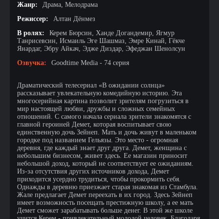
Жанр:
Драма, Мелодрама
Режиссер:
Алтан Дёнмез
В ролях:
Керем Бюрсин, Ханде Догандемир, Ягмур
Танрисевсин, Исмаиль Эге Шашмаз, Эмре Кинай, Гёкче
Янардаг, Эбру Айкач, Эдже Диздар, Эфеджан Шенолсун
Озвучка:
Goodtime Media - 74 серия
Драматический телесериал «В ожидании солнца»
рассказывает увлекательную комедийную историю. Эта
многосерийная картина позволит зрителям погрузиться в
мир настоящей любви, дружбы и сложных семейных
отношений. С самого начала сериала зрители знакомятся с
главной героиней Демет, которая воспитывает свою
единственную дочь Зейнеп. Мать и дочь живут в маленьком
городке под названием Гельязы. Это место - огромная
деревня, где каждый знает друг друга. Демет, женщина с
небольшим бизнесом, живет здесь. Ее магазин приносит
небольшой доход, который не соответствует ее ожиданиям.
Из-за отсутствия других источников дохода, Демет
приходится усердно трудиться, чтобы прокормить себя.
Однажды в деревню приезжает старая знакомая из Стамбула.
Жале предлагает Демет переехать в их город. Здесь Зейнеп
имеет возможность посещать престижную школу, а ее мать
Демет сможет зарабатывать больше денег. В этой же школе
учится Керем - привлекательный молодой человек. Благодаря