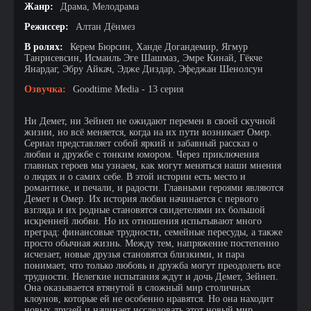
Жанр:
Драма, Мелодрама
Режиссер:
Алтан Дёнмез
В ролях:
Керем Бюрсин, Ханде Догандемир, Ягмур
Танрисевсин, Исмаиль Эге Шашмаз, Эмре Кинай, Гёкче
Янардаг, Эбру Айкач, Эдже Диздар, Эфеджан Шенолсун
Озвучка:
Goodtime Media - 13 серия
Ни Демет, ни Зейнеп не ожидают перемен в своей скучной
жизни, но всё меняется, когда на их пути возникает Омер.
Сериал представляет собой яркий и забавный рассказ о
любви и дружбе с тонким юмором. Через приключения
главных героев мы узнаем, как могут меняться наши мнения
о людях и о самих себе. В этой истории есть место и
романтике, и печали, и радости. Главными героями являются
Демет и Омер. Их история любви начинается с первого
взгляда и их родные становятся свидетелями их большой
искренней любви. Но их отношения испытывают много
преград: финансовые трудности, семейные пересуды, а также
просто обычная жизнь. Между тем, напряжение постепенно
исчезает, новые друзья становятся близкими, и пара
понимает, что только любовь и дружба могут преодолеть все
трудности. Нелегкие испытания ждут и дочь Демет, Зейнеп.
Она оказывается втянутой в сложный мир столичных
клоунов, которые ей не особенно нравятся. Но она находит
новых друзей и начинает исследовать этот новый мир,