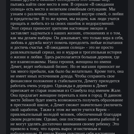
пытаясь найти свое место в нем. В сериале «В ожидании
солнца» есть место и нелегким семейным ситуациям. Мы
узнаем о различных типах отношений внутри семей, о любви
и предательстве. В то же время, мы видим, как люди учатся
прощать и любить из-за своих ошибок и недоразумений.
Этот сериал приносит зрителям настоящие эмоции и
заставляет задуматься о наших жизнях, отношениях и о том,
как мы делаем выборы. Он доказывает, что только вера в себя,
любовь и дружба могут помочь преодолеть любые испытания
и достичь счастья. «В ожидании солнца» - это не просто
развлекательный сериал, но и мудрая и трогательная история
о жизни и любви. Здесь располагается большая деревня, где
все взаимознакомы. Наша героиня, женщина по имени
Демет, ведет небольшой бизнес. Но ее магазин приносит не
так много прибыли, как было бы желательно. Кроме того, она
не имеет иных источников дохода. Чтобы сохранить свое
финансовое положение в стабильности, Демету приходится
работать очень усердно. Однажды в деревню к Демет
приезжает ее старая знакомая из Стамбула под именем Жале.
Она предлагает женщине переехать к ним в город. В данном
месте Зейнеп будет иметь возможность получить образование
в престижной школе, а Демет сможет значительно увеличить
свой заработок. Также в этом же месте учится Керем –
привлекательный молодой человек, обеспеченный благодаря
своим родителям. Однако, они постоянно заняты работой и
не могут уделять достаточно внимания своему ребенку. Это
привело к тому, что парень вырос эгоистичным и
избалованным. В школе Керем чувствует себя настоящим