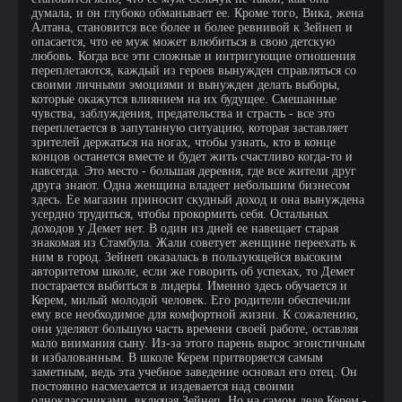
думала, и он глубоко обманывает ее. Кроме того, Вика, жена
Алтана, становится все более и более ревнивой к Зейнеп и
опасается, что ее муж может влюбиться в свою детскую
любовь. Когда все эти сложные и интригующие отношения
переплетаются, каждый из героев вынужден справляться со
своими личными эмоциями и вынужден делать выборы,
которые окажутся влиянием на их будущее. Смешанные
чувства, заблуждения, предательства и страсть - все это
переплетается в запутанную ситуацию, которая заставляет
зрителей держаться на ногах, чтобы узнать, кто в конце
концов останется вместе и будет жить счастливо когда-то и
навсегда. Это место - большая деревня, где все жители друг
друга знают. Одна женщина владеет небольшим бизнесом
здесь. Ее магазин приносит скудный доход и она вынуждена
усердно трудиться, чтобы прокормить себя. Остальных
доходов у Демет нет. В один из дней ее навещает старая
знакомая из Стамбула. Жали советует женщине переехать к
ним в город. Зейнеп оказалась в пользующейся высоким
авторитетом школе, если же говорить об успехах, то Демет
постарается выбиться в лидеры. Именно здесь обучается и
Керем, милый молодой человек. Его родители обеспечили
ему все необходимое для комфортной жизни. К сожалению,
они уделяют большую часть времени своей работе, оставляя
мало внимания сыну. Из-за этого парень вырос эгоистичным
и избалованным. В школе Керем притворяется самым
заметным, ведь эта учебное заведение основал его отец. Он
постоянно насмехается и издевается над своими
одноклассниками, включая Зейнеп. Но на самом деле Керем -