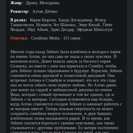
Жанр:
Драма, Мелодрама
Режиссер:
Алтан Дёнмез
В ролях:
Керем Бюрсин, Ханде Догандемир, Ягмур
Танрисевсин, Исмаиль Эге Шашмаз, Эмре Кинай, Гёкче
Янардаг, Эбру Айкач, Эдже Диздар, Эфеджан Шенолсун
Озвучка:
Goodtime Media - 115 серия
Многие годы назад Зейнеп была влюблена в молодого парня
по имени Алтан, но она сама не знала о своих чувствах. В
конечном итоге, Демет вышла замуж за богатого парня
Сельчука, но вместе с ним она переехала в Стамбул, чтобы
дать Зейнеп лучшее образование и будущее. Взрослея, Зейнеп
становится очень красивой и талантливой девушкой. Она
встречает Алтана в Стамбуле и понимает, что все эти годы
она не могла забыть свою первую любовь. Но Алтан давно
уже женат на гордой и амбициозной девушке по имени
Вика, которая с семьей проживает в том же здании, где и
Зейнеп с ее матерью. Ситуация осложняется еще больше,
когда Алтан становится соседом Зейнеп и начинает работать с
ее матерью вместе. Теперь никакая секретность не может
сохранить семейное мирное положение, и двое бывших
влюбленных снова оказываются рядом. В то время, как
Зейнеп пытается бороться с своими чувствами, она также
сталкивается с другими проблемами. Ее матери постепенно
становится ясно, что ее муж Сельчук не такой, как она