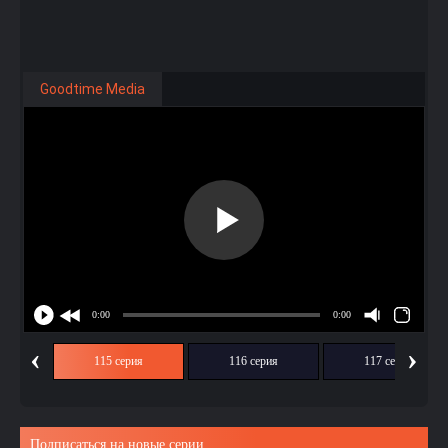
Goodtime Media
‹
›
ия
115 серия
116 серия
117 серия
Подписаться на новые серии