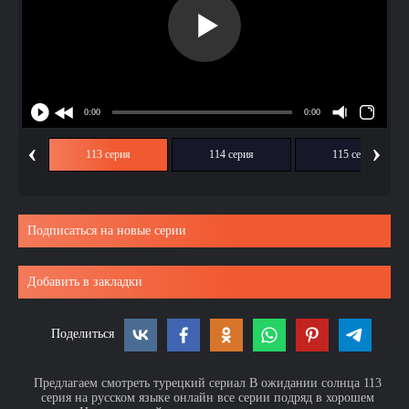
‹
›
ия
113 серия
114 серия
115 серия
Подписаться на новые серии
Добавить в закладки
Поделиться
Предлагаем смотреть турецкий сериал В ожидании солнца 113
серия на русском языке онлайн все серии подряд в хорошем