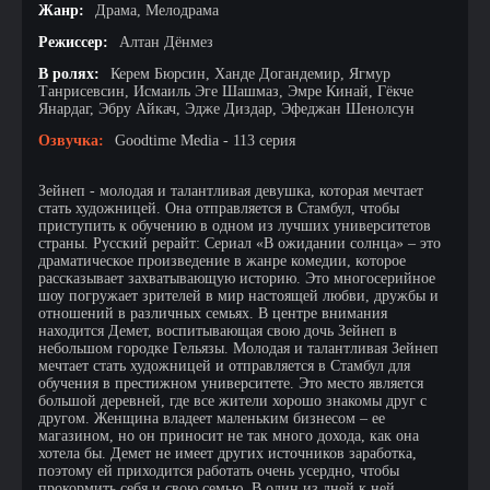
Жанр:
Драма, Мелодрама
Режиссер:
Алтан Дёнмез
В ролях:
Керем Бюрсин, Ханде Догандемир, Ягмур
Танрисевсин, Исмаиль Эге Шашмаз, Эмре Кинай, Гёкче
Янардаг, Эбру Айкач, Эдже Диздар, Эфеджан Шенолсун
Озвучка:
Goodtime Media - 113 серия
Зейнеп - молодая и талантливая девушка, которая мечтает
стать художницей. Она отправляется в Стамбул, чтобы
приступить к обучению в одном из лучших университетов
страны. Русский рерайт: Сериал «В ожидании солнца» – это
драматическое произведение в жанре комедии, которое
рассказывает захватывающую историю. Это многосерийное
шоу погружает зрителей в мир настоящей любви, дружбы и
отношений в различных семьях. В центре внимания
находится Демет, воспитывающая свою дочь Зейнеп в
небольшом городке Гельязы. Молодая и талантливая Зейнеп
мечтает стать художницей и отправляется в Стамбул для
обучения в престижном университете. Это место является
большой деревней, где все жители хорошо знакомы друг с
другом. Женщина владеет маленьким бизнесом – ее
магазином, но он приносит не так много дохода, как она
хотела бы. Демет не имеет других источников заработка,
поэтому ей приходится работать очень усердно, чтобы
прокормить себя и свою семью. В один из дней к ней