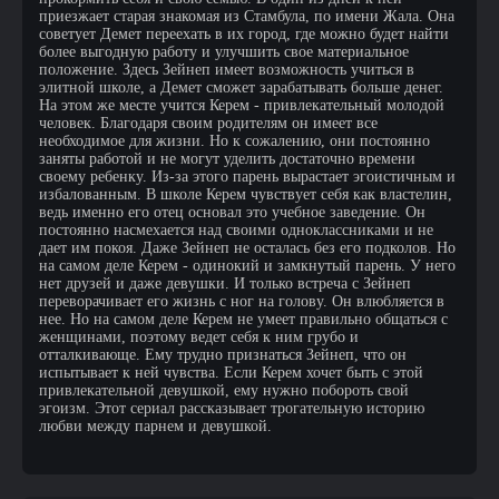
приезжает старая знакомая из Стамбула, по имени Жала. Она
советует Демет переехать в их город, где можно будет найти
более выгодную работу и улучшить свое материальное
положение. Здесь Зейнеп имеет возможность учиться в
элитной школе, а Демет сможет зарабатывать больше денег.
На этом же месте учится Керем - привлекательный молодой
человек. Благодаря своим родителям он имеет все
необходимое для жизни. Но к сожалению, они постоянно
заняты работой и не могут уделить достаточно времени
своему ребенку. Из-за этого парень вырастает эгоистичным и
избалованным. В школе Керем чувствует себя как властелин,
ведь именно его отец основал это учебное заведение. Он
постоянно насмехается над своими одноклассниками и не
дает им покоя. Даже Зейнеп не осталась без его подколов. Но
на самом деле Керем - одинокий и замкнутый парень. У него
нет друзей и даже девушки. И только встреча с Зейнеп
переворачивает его жизнь с ног на голову. Он влюбляется в
нее. Но на самом деле Керем не умеет правильно общаться с
женщинами, поэтому ведет себя к ним грубо и
отталкивающе. Ему трудно признаться Зейнеп, что он
испытывает к ней чувства. Если Керем хочет быть с этой
привлекательной девушкой, ему нужно побороть свой
эгоизм. Этот сериал рассказывает трогательную историю
любви между парнем и девушкой.