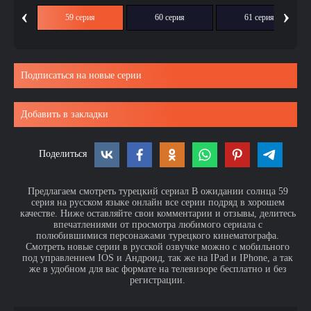
‹
›
ия
59 серия
60 серия
61 серия
Подписаться на новые серии
Добавить в закладки
Поделиться
Предлагаем смотреть турецкий сериал В ожидании солнца 59
серия на русском языке онлайн все серии подряд в хорошем
качестве. Ниже оставляйте свои комментарии и отзывы, делитесь
впечатлениями от просмотра любимого сериала с
полюбившимися персонажами турецкого кинематографа.
Смотреть новые серии в русской озвучке можно с мобильного
под управлением IOS и Андроид, так же на IPad и IPhone, а так
же в удобном для вас формате на телевизоре бесплатно и без
регистрации.