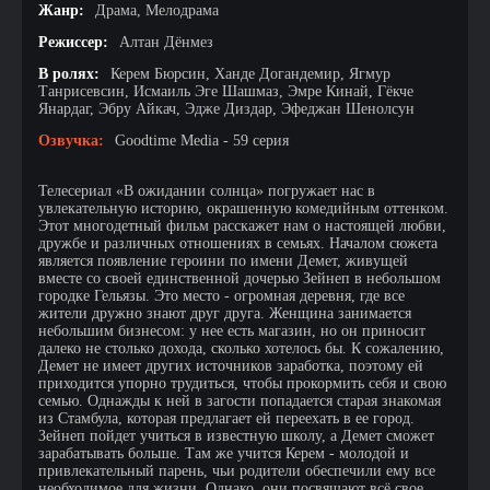
Жанр:
Драма, Мелодрама
Режиссер:
Алтан Дёнмез
В ролях:
Керем Бюрсин, Ханде Догандемир, Ягмур
Танрисевсин, Исмаиль Эге Шашмаз, Эмре Кинай, Гёкче
Янардаг, Эбру Айкач, Эдже Диздар, Эфеджан Шенолсун
Озвучка:
Goodtime Media - 59 серия
Телесериал «В ожидании солнца» погружает нас в
увлекательную историю, окрашенную комедийным оттенком.
Этот многодетный фильм расскажет нам о настоящей любви,
дружбе и различных отношениях в семьях. Началом сюжета
является появление героини по имени Демет, живущей
вместе со своей единственной дочерью Зейнеп в небольшом
городке Гельязы. Это место - огромная деревня, где все
жители дружно знают друг друга. Женщина занимается
небольшим бизнесом: у нее есть магазин, но он приносит
далеко не столько дохода, сколько хотелось бы. К сожалению,
Демет не имеет других источников заработка, поэтому ей
приходится упорно трудиться, чтобы прокормить себя и свою
семью. Однажды к ней в загости попадается старая знакомая
из Стамбула, которая предлагает ей переехать в ее город.
Зейнеп пойдет учиться в известную школу, а Демет сможет
зарабатывать больше. Там же учится Керем - молодой и
привлекательный парень, чьи родители обеспечили ему все
необходимое для жизни. Однако, они посвящают всё свое