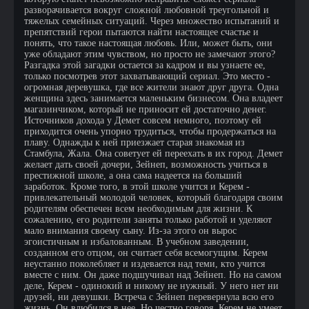
разворачивается вокруг сложной любовной треугольной и
тяжелых семейных ситуаций. Через множество испытаний и
препятствий герои пытаются найти настоящее счастье и
понять, что такое настоящая любовь. Или, может быть, они
уже обладают этим чувством, но просто не замечают этого?
Разгадка этой загадки остается за кадром и вы узнаете ее,
только посмотрев этот захватывающий сериал. Это место -
огромная деревушка, где все жители знают друг друга. Одна
женщина здесь занимается маленьким бизнесом. Она владеет
магазинчиком, который не приносит ей достаточно денег.
Источников дохода у Демет совсем немного, поэтому ей
приходится очень упорно трудиться, чтобы продержаться на
плаву. Однажды к ней приезжает старая знакомая из
Стамбула, Жала. Она советует ей переехать в их город. Демет
желает дать своей дочери, Зейнеп, возможность учиться в
престижной школе, а она сама надеется на больший
заработок. Кроме того, в этой школе учится и Керем -
привлекательный молодой человек, который благодаря своим
родителям обеспечен всем необходимым для жизни. К
сожалению, его родители заняты только работой и уделяют
мало внимания своему сыну. Из-за этого он вырос
эгоистичным и избалованным. В учебном заведении,
созданном его отцом, он считает себя всемогущим. Керем
неустанно поколебляет и издевается над теми, кто учится
вместе с ним. Он даже подшучивал над Зейнеп. Но на самом
деле, Керем - одинокий и никому не нужный. У него нет ни
друзей, ни девушки. Встреча с Зейнеп перевернула всю его
жизнь. Он влюбился в нее. Но честно говоря, Керем не умеет