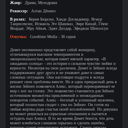
Жанр:
Драма, Мелодрама
Режиссер:
Алтан Дёнмез
В ролях:
Керем Бюрсин, Ханде Догандемир, Ягмур
Танрисевсин, Исмаиль Эге Шашмаз, Эмре Кинай, Гёкче
Янардаг, Эбру Айкач, Эдже Диздар, Эфеджан Шенолсун
Озвучка:
Goodtime Media - 38 серия
Демет несомненно представляет собой женщину,
отличающуюся высоким темпераментом и
эмоциональностью, которая имеет мягкий характер. «В
ожидании солнца» - это история о сильном чувстве любви и
верности. Несмотря на свои различия, Демет и Зейнеп всегда
поддерживают друг друга и не унывают даже в самых
сложных ситуациях. Они настоящие подруги и всегда
решают свои проблемы вместе. Но в один прекрасный день в
жизни Зейнеп появляется Алекс, который переворачивает ее
мир с ног на голову. Это знакомство становится для Зейнеп
источником множества приключений и неожиданных
поворотов событий. Алекс - богатый и успешный мужчина,
который полностью сходит с ума по Зейнеп. Он готов на
любые жертвы ради счастья своей возлюбленной. Но девушка
не может решиться на серьезные отношения и пытается
остудить пыл Алекса. В то же время Демет боится, что дочь
может влюбиться слишком серьезно и сделать ошибку,
которую станет невозможно исправить. Сюжет сериала