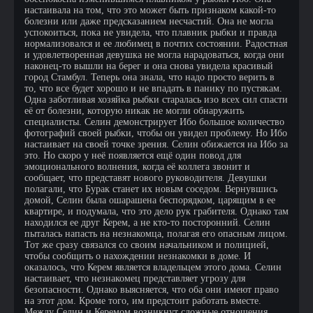
настаивала на том, что это может быть признаком какой-то
болезни или даже предсказанием несчастий. Она не могла
успокоиться, пока не увидела, что плавник рыбки и правда
нормализовался и ее любимец в почтих состоянии. Радостная
и удовлетворенная девушка не могла нарадоваться, когда они
наконец-то вышли на берег и она снова увидела красивый
город Стамбул. Теперь она знала, что надо просто верить в
то, что все будет хорошо и не впадать в панику по пустякам.
Одна заботливая хозяйка рыбки старалась изо всех сил спасти
её от болезни, которую никак не могли обнаружить
специалисты. Селин демонстрирует Ибо большое количество
фотографий своей рыбки, чтобы он увидел проблему. Но Ибо
настаивает на своей точке зрения. Селин обижается на Ибо за
это. Но скоро у неё появляется ещё один повод для
эмоционального волнения, когда её коллега звонит и
сообщает, что представят нового руководителя. Девушки
полагали, что Бурак станет их новым соседом. Вернувшись
домой, Селин была ошарашена беспорядком, царящим в ее
квартире, и подумала, что это дело рук грабителя. Однако там
находился ее друг Керем, а не кто-то посторонний. Селин
пыталась напасть на незнакомца, полагая его опасным лицом.
Тот же сразу связался со своим начальником и полицией,
чтобы сообщить о нахождении незнакомки в доме. И
оказалось, что Керем является владельцем этого дома. Селин
настаивает, что незнакомец представляет угрозу для
безопасности. Однако выясняется, что оба они имеют право
на этот дом. Кроме того, им предстоит работать вместе.
Между Селин и Керемом возникнут сложные отношения.