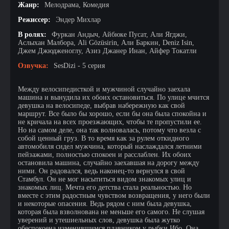
Жанр:
Мелодрама, Комедия
Режиссер:
Эндер Михлар
В ролях:
Фуркан Андыч, Айбюке Пусат, Али Ягджи,
Аслыхан Малбора, Ali Gözüsirin, Али Баркин, Deniz Isin,
Джем Джюдженоглу, Азиз Джанер Инан, Айфер Токатли
Озвучка:
SesDizi - 5 серия
Между велосипедисткой и мужчиной случайно заехала
машина и вынудила их обоих остановиться. По улице мчится
девушка на велосипеде, выбрав набережную как свой
маршрут. Все было бы хорошо, если бы она была спокойна и
не кричала на всех проезжающих, чтобы те пропустили ее.
Но на самом деле, она так волновалась, потому что везла с
собой ценный груз. В то время как за рулем откидного
автомобиля сидел мужчина, который наслаждался летними
пейзажами, полностью спокоен и расслаблен. Их обоих
остановила машина, случайно заехавшая на дорогу между
ними. Он радовался, ведь наконец-то вернулся в свой
Стамбул. Он не мог насытиться видом знакомых улиц и
знакомых лиц. Мечта его детства стала реальностью. Но
вместе с этим радостным чувством возвращения, у него были
и некоторые опасения. Ведь рядом с ним была девушка,
которая была взволнована не меньше его самого. Не слушая
уверений и утешиельных слов, девушка была жутко
обеспокоена изменившимся плавником у рыбки Ибо. Она