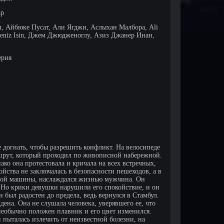
ар
, Айбюке Пусат, Али Ягджи, Аслыхан Малбора, Ali
Deniz Isin, Джем Джюдженоглу, Азиз Джанер Инан,
ерия
 догнать, чтобы разрешить конфликт. На велосипеде
ршрут, который проходил по живописной набережной.
ако она протестовала и кричала на всех встречных,
ойства не заключалась в безопасности пешеходов, а в
рытой машины, наслаждался жизнью мужчина. Он
Но крики девушки нарушили его спокойствие, и он
был радостен до предела, ведь вернулся в Стамбул.
дена. Она не слушала человека, уверявшего ее, что
 необычно положен плавник и его цвет изменился.
 пыталась излечить от неизвестной болезни, на