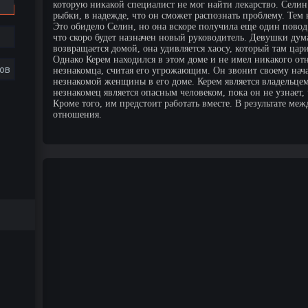
которую никакой специалист не мог найти лекарство. Сели
рыбки, в надежде, что он сможет распознать проблему. Тем
Это обидело Селин, но она вскоре получила еще один повод
что скоро будет назначен новый руководитель. Девушки дум
возвращается домой, она удивляется хаосу, который там цари
Однако Керем находился в этом доме и не имел никакого от
ов
незнакомца, считая его угрожающим. Он звонит своему нач
незнакомой женщины в его доме. Керем является владельцем 
незнакомец является опасным человеком, пока он не узнает, 
Кроме того, им предстоит работать вместе. В результате м
отношения.