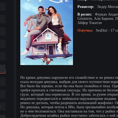
Режиссер:
Эндер Михл
В ролях:
Фуркан Андыч
Gözüsirin, Али Баркин, 
Айфер Токатли
Озвучка:
SesDizi - 17 с
Но крики девушки нарушили его спокойствие и он решил ее
ехала молодая девушка, выбрав для своего путешествия ма
Все было бы хорошо, если бы она была спокойна и тиха. Одн
требуя проехать в считанные секунды. Но причина ее беспок
грузе, который она перевозила. В это время, за рулем отк
медленно передвигался и любовался окружающими видами. 
решил ее догнать, чтобы разрешить возникший конфликт. Он 
е
Но девушка, которая летела к Ибо, была чрезвычайно возбуж
не о чем беспокоиться. Она настаивала на том, что у рыбки
Добросердечная хозяйка рыбки неустанно заботилась о ней и