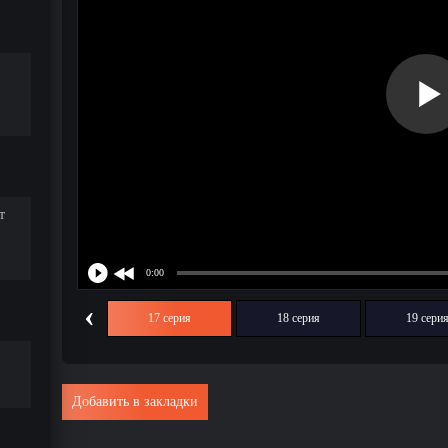
т
‹
16 серия
17 серия
18 серия
19 сери
Добавить в закладки