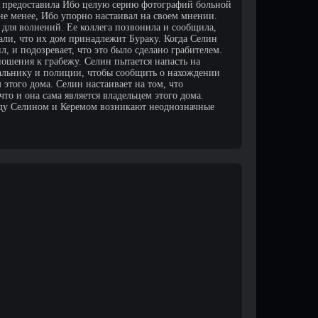
н предоставила Ибо целую серию фотографий больной
 не менее, Ибо упорно настаивал на своем мнении.
 для волнений. Ее коллега позвонила и сообщила,
али, что их дом принадлежит Бураку. Когда Селин
л, и подозревает, что это было сделано грабителем.
ношения к грабежу. Селин пытается напасть на
альнику и полиции, чтобы сообщить о нахождении
этого дома. Селин настаивает на том, что
что и она сама является владельцем этого дома.
ежду Селином и Керемом возникают неоднозначные