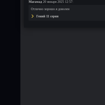
Магамад
20 января 2025 12:57:
Отлично хорошо.я доволен
Гений 11 серия