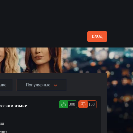
ВХОД
ыке
Популярные
308
158
русском языке
ция
едия