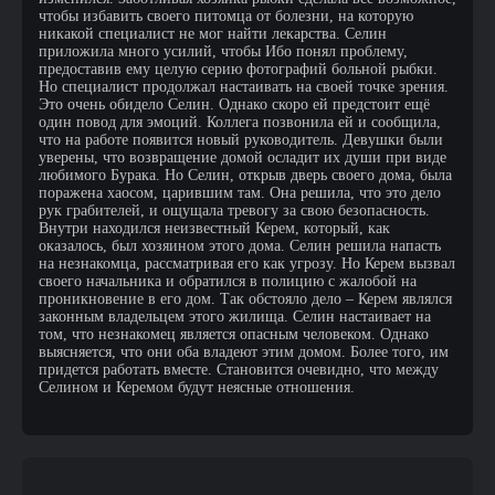
чтобы избавить своего питомца от болезни, на которую
никакой специалист не мог найти лекарства. Селин
приложила много усилий, чтобы Ибо понял проблему,
предоставив ему целую серию фотографий больной рыбки.
Но специалист продолжал настаивать на своей точке зрения.
Это очень обидело Селин. Однако скоро ей предстоит ещё
один повод для эмоций. Коллега позвонила ей и сообщила,
что на работе появится новый руководитель. Девушки были
уверены, что возвращение домой осладит их души при виде
любимого Бурака. Но Селин, открыв дверь своего дома, была
поражена хаосом, царившим там. Она решила, что это дело
рук грабителей, и ощущала тревогу за свою безопасность.
Внутри находился неизвестный Керем, который, как
оказалось, был хозяином этого дома. Селин решила напасть
на незнакомца, рассматривая его как угрозу. Но Керем вызвал
своего начальника и обратился в полицию с жалобой на
проникновение в его дом. Так обстояло дело – Керем являлся
законным владельцем этого жилища. Селин настаивает на
том, что незнакомец является опасным человеком. Однако
выясняется, что они оба владеют этим домом. Более того, им
придется работать вместе. Становится очевидно, что между
Селином и Керемом будут неясные отношения.