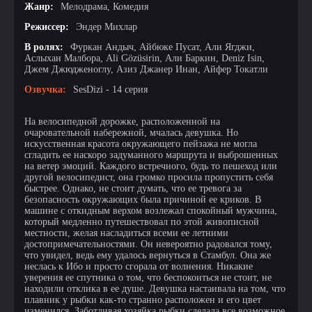
Жанр:
Мелодрама, Комедия
Режиссер:
Эндер Михлар
В ролях:
Фуркан Андыч, Айбюке Пусат, Али Ягджи,
Аслыхан Малбора, Ali Gözüsirin, Али Баркин, Deniz Isin,
Джем Джюдженоглу, Азиз Джанер Инан, Айфер Токатли
Озвучка:
SesDizi - 14 серия
На велосипедной дорожке, расположенной на
очаровательной набережной, мчалась девушка. Но
искусственная красота окружающего пейзажа не могла
сгладить ее наскоро задуманного маршрута и выброшенных
на ветер эмоций. Каждого встречного, будь то пешеход или
другой велосипедист, она громко просила пропустить себя
быстрее. Однако, не стоит думать, что ее тревога за
безопасность окружающих была причиной ее криков. В
машине с откидным верхом возлежал спокойный мужчина,
который медленно путешествовал по этой живописной
местности, желая насладиться всеми ее летними
достопримечательностями. Он невероятно радовался тому,
что увидел, ведь ему удалось вернуться в Стамбул. Она же
неслась к Ибо и просто сгорала от волнения. Никакие
уверения ее спутника о том, что беспокоиться не стоит, не
находили отклика в ее душе. Девушка настаивала на том, что
плавник у рыбки как-то странно расположен и его цвет
изменился. Заботливая хозяйка рыбки сделала все возможное,