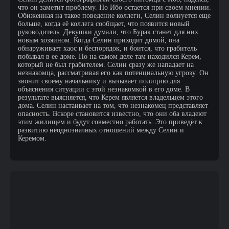
что он заметит проблему. Но Ибо остается при своем мнении.
Обиженная на такое поведение коллеги, Селин волнуется еще
больше, когда её коллега сообщает, что появится новый
руководитель. Девушки думали, что Бурак станет для них
новым хозяином. Когда Селин приходит домой, она
обнаруживает хаос и беспорядок, и боится, что грабитель
побывал в ее доме. Но на самом деле там находился Керем,
который не был грабителем. Селин сразу же нападает на
незнакомца, рассматривая его как потенциальную угрозу. Он
звонит своему начальнику и вызывает полицию для
объяснения ситуации с этой незнакомкой в его доме. В
результате выясняется, что Керем является владельцем этого
дома. Селин настаивает на том, что незнакомец представляет
опасность. Вскоре становится известно, что они оба владеют
этим жилищем и будут совместно работать. Это приведёт к
развитию неоднозначных отношений между Селин и
Керемом.