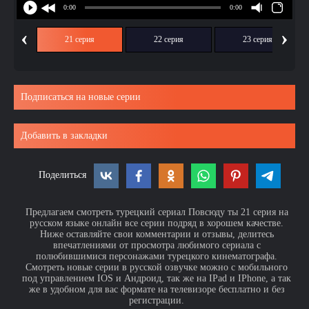
‹
›
ия
21 серия
22 серия
23 серия
Подписаться на новые серии
Добавить в закладки
Поделиться
Предлагаем смотреть турецкий сериал Повсюду ты 21 серия на
русском языке онлайн все серии подряд в хорошем качестве.
Ниже оставляйте свои комментарии и отзывы, делитесь
впечатлениями от просмотра любимого сериала с
полюбившимися персонажами турецкого кинематографа.
Смотреть новые серии в русской озвучке можно с мобильного
под управлением IOS и Андроид, так же на IPad и IPhone, а так
же в удобном для вас формате на телевизоре бесплатно и без
регистрации.