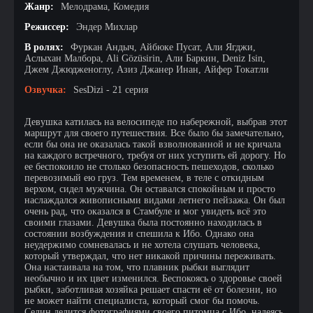
Жанр:
Мелодрама, Комедия
Режиссер:
Эндер Михлар
В ролях:
Фуркан Андыч, Айбюке Пусат, Али Ягджи,
Аслыхан Малбора, Ali Gözüsirin, Али Баркин, Deniz Isin,
Джем Джюдженоглу, Азиз Джанер Инан, Айфер Токатли
Озвучка:
SesDizi - 21 серия
Девушка катилась на велосипеде по набережной, выбрав этот
маршрут для своего путешествия. Все было бы замечательно,
если бы она не оказалась такой взволнованной и не кричала
на каждого встречного, требуя от них уступить ей дорогу. Но
ее беспокоило не столько безопасность пешеходов, сколько
перевозимый ею груз. Тем временем, в теле с откидным
верхом, сидел мужчина. Он оставался спокойным и просто
наслаждался живописными видами летнего пейзажа. Он был
очень рад, что оказался в Стамбуле и мог увидеть всё это
своими глазами. Девушка была постоянно находилась в
состоянии возбуждения и спешила к Ибо. Однако она
неудержимо сомневалась и не хотела слушать человека,
который утверждал, что нет никакой причины переживать.
Она настаивала на том, что плавник рыбки выглядит
необычно и их цвет изменился. Беспокоясь о здоровье своей
рыбки, заботливая хозяйка решает спасти её от болезни, но
не может найти специалиста, который смог бы помочь.
Селин делится фотографиями своего питомца с Ибо, надеясь,