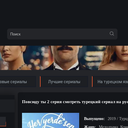
овые сериалы
Лучшие сериалы
На турецком яз
Повсюду ты 2 серия смотреть турецкий сериал на ру
Выпущено:
2019 / Тур
Жанр:
Мелодрама, Ком