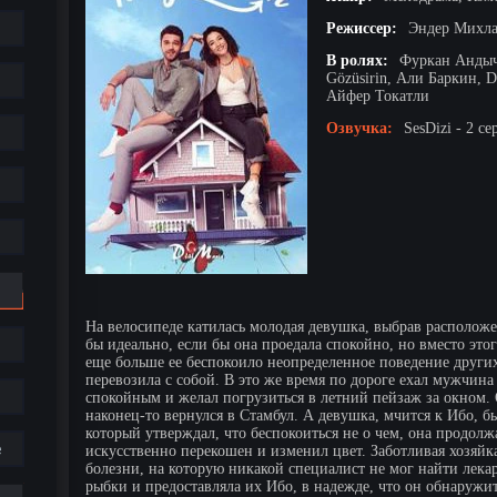
Режиссер:
Эндер Михл
В ролях:
Фуркан Андыч
Gözüsirin, Али Баркин, 
Айфер Токатли
Озвучка:
SesDizi - 2 се
На велосипеде катилась молодая девушка, выбрав располож
бы идеально, если бы она проедала спокойно, но вместо этог
еще больше ее беспокоило неопределенное поведение других
перевозила с собой. В это же время по дороге ехал мужчина
спокойным и желал погрузиться в летний пейзаж за окном. О
наконец-то вернулся в Стамбул. А девушка, мчится к Ибо, б
который утверждал, что беспокоиться не о чем, она продолж
е
искусственно перекошен и изменил цвет. Заботливая хозяйка
болезни, на которую никакой специалист не мог найти лека
рыбки и предоставляла их Ибо, в надежде, что он обнаружит