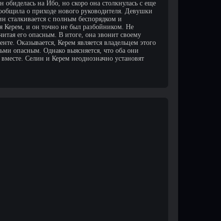
н обиделась на Ибо, но скоро она столкнулась с еще
сообщила о приходе нового руководителя. Девушки
ин сталкивается с полным беспорядком и
ся Керем, и он точно не был разбойником. Не
итая его опасным. В итоге, она звонит своему
те. Оказывается, Керем является владельцем этого
дьми опасным. Однако выясняется, что оба они
 вместе. Селин и Керем неоднозначно установят