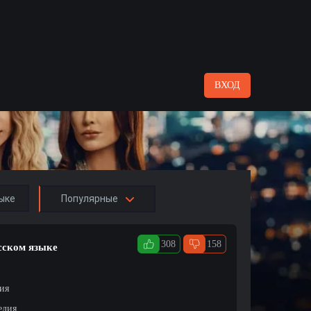
ВХОД
ыке
Популярные
308
158
сском языке
ция
едия