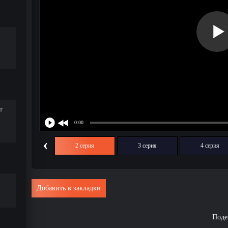
т
‹
1 серия
2 серия
3 серия
4 серия
Добавить в закладки
Поде