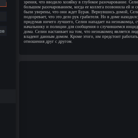
зрения, что вводило хозяйку в глубокое разочарование. Сели
большим разочарованием, когда ее коллега позвонила ей и 
были уверены, что они ждет Бурак. Вернувшись домой, Сел
подозревает, что это дело рук грабителя. Но в доме находил
придумав ничего лучшего, Селин нападает на незнакомца, сч
начальнику и полиции для сообщения о случившемся инциден
ов
дома. Селин настаивает на том, что незнакомец является лю
владеют данным домом. Кроме этого, им предстоит работать
отношения друг с другом.