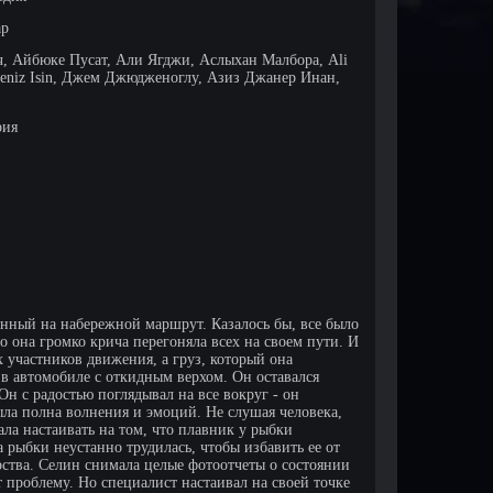
ар
, Айбюке Пусат, Али Ягджи, Аслыхан Малбора, Ali
Deniz Isin, Джем Джюдженоглу, Азиз Джанер Инан,
рия
енный на набережной маршрут. Казалось бы, все было
о она громко крича перегоняла всех на своем пути. И
 участников движения, а груз, который она
 в автомобиле с откидным верхом. Он оставался
н с радостью поглядывал на все вокруг - он
ыла полна волнения и эмоций. Не слушая человека,
ала настаивать на том, что плавник у рыбки
 рыбки неустанно трудилась, чтобы избавить ее от
рства. Селин снимала целые фотоотчеты о состоянии
 проблему. Но специалист настаивал на своей точке