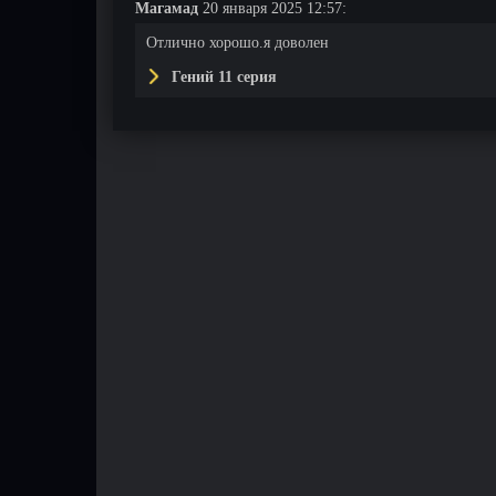
Магамад
20 января 2025 12:57:
Отлично хорошо.я доволен
Гений 11 серия