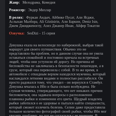
Жанр:
Мелодрама, Комедия
Режиссер:
Эндер Михлар
В ролях:
Фуркан Андыч, Айбюке Пусат, Али Ягджи,
Аслыхан Малбора, Ali Gözüsirin, Али Баркин, Deniz Isin,
Джем Джюдженоглу, Азиз Джанер Инан, Айфер Токатли
Озвучка:
SesDizi - 15 серия
Девушка ехала на велосипеде по набережной, выбрав такой
маршрут для своего путешествия. Обычно это не
представляло бы проблем, но в данном случае она не умела
оставаться спокойной и постоянно кричала на встречных
людей, чтобы они уступили ей дорогу. Но причина её
беспокойства не заключалась в безопасности пешеходов, а в
грузе, который она перевозила с собой. В то же время, в
автомобиле с откидным верхом находился мужчина, который
наслаждался летними видами и полностью расслабился. Он
просто радовался тому, что увидел - он вернулся в Стамбул.
Девушка мчалась к Ибо и была сильно возбуждена. Не
слушая человека, утверждающего, что нет никаких причин
беспокоиться, она задавала вопросы о расположении
плавника рыбки и изменении его цвета. Щедрый владелец
рыбки заботился о ее здоровье и пытался найти специалиста,
который сможет излечить болезнь. Селин даже предоставила
большое количество фотографий своей рыбки, чтобы Ибо мог
увидеть проблему, но тот не согласился с ее мнением. В