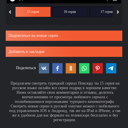
‹
›
ия
15 серия
16 серия
17 серия
Подписаться на новые серии
Добавить в закладки
Поделиться
Предлагаем смотреть турецкий сериал Повсюду ты 15 серия на
русском языке онлайн все серии подряд в хорошем качестве.
Ниже оставляйте свои комментарии и отзывы, делитесь
впечатлениями от просмотра любимого сериала с
полюбившимися персонажами турецкого кинематографа.
Смотреть новые серии в русской озвучке можно с мобильного
под управлением IOS и Андроид, так же на IPad и IPhone, а так
же в удобном для вас формате на телевизоре бесплатно и без
регистрации.