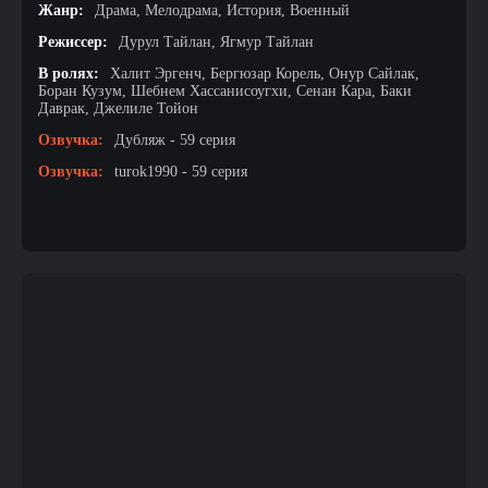
Жанр:
Драма, Мелодрама, История, Военный
Режиссер:
Дурул Тайлан, Ягмур Тайлан
В ролях:
Халит Эргенч, Бергюзар Корель, Онур Сайлак,
Боран Кузум, Шебнем Хассанисоугхи, Сенан Кара, Баки
Даврак, Джелиле Тойон
Озвучка:
Дубляж - 59 серия
Озвучка:
turok1990 - 59 серия