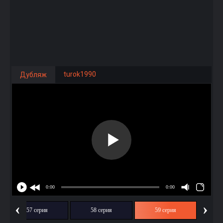
turok1990
Дубляж
‹
›
57 серия
58 серия
59 серия