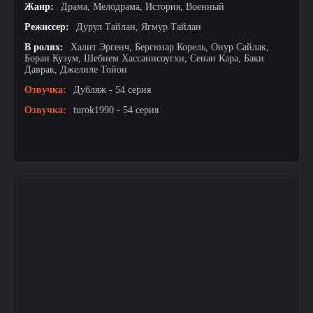
Жанр:
Драма, Мелодрама, История, Военный
Режиссер:
Дурул Тайлан, Ягмур Тайлан
В ролях:
Халит Эргенч, Бергюзар Корель, Онур Сайлак,
Боран Кузум, Шебнем Хассанисоугхи, Сенан Кара, Баки
Даврак, Джелиле Тойон
Озвучка:
Дубляж - 54 серия
Озвучка:
turok1990 - 54 серия