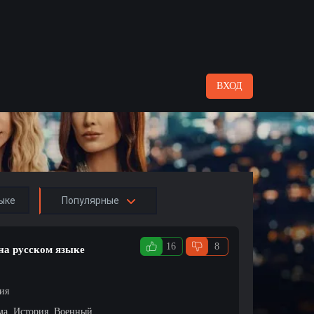
ВХОД
ыке
Популярные
16
8
на русском языке
ция
ма, История, Военный