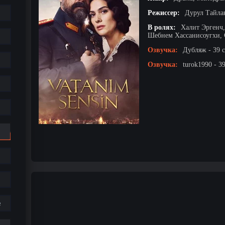
Режиссер:
Дурул Тайла
В ролях:
Халит Эргенч,
Шебнем Хассанисоугхи, 
Озвучка:
Дубляж - 39 
Озвучка:
turok1990 - 3
е