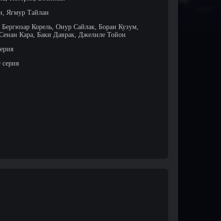
н, Ягмур Тайлан
 Бергюзар Корель, Онур Сайлак, Боран Кузум,
Сенан Кара, Баки Даврак, Джелиле Тойон
серия
9 серия