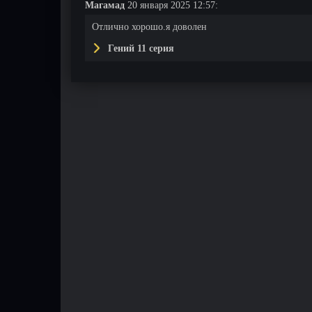
Магамад
20 января 2025 12:57:
Отлично хорошо.я доволен
Гений 11 серия