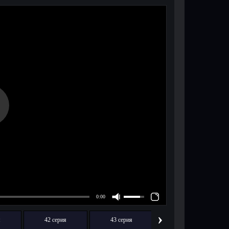
›
я
42 серия
43 серия
44 серия