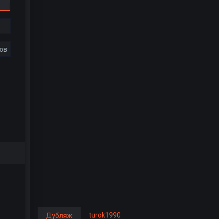
ов
turok1990
Дубляж