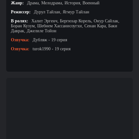
Жанр:
Драма, Мелодрама, История, Военный
Режиссер:
Дурул Тайлан, Ягмур Тайлан
В ролях:
Халит Эргенч, Бергюзар Корель, Онур Сайлак,
Боран Кузум, Шебнем Хассанисоугхи, Сенан Кара, Баки
Даврак, Джелиле Тойон
Озвучка:
Дубляж - 19 серия
Озвучка:
turok1990 - 19 серия