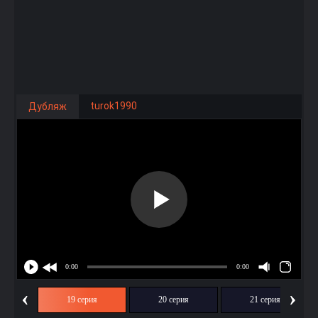
turok1990
Дубляж
‹
›
ия
19 серия
20 серия
21 серия