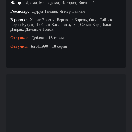
Жанр:
Драма, Мелодрама, История, Военный
Режиссер:
Дурул Тайлан, Ягмур Тайлан
В ролях:
Халит Эргенч, Бергюзар Корель, Онур Сайлак,
Боран Кузум, Шебнем Хассанисоугхи, Сенан Кара, Баки
Даврак, Джелиле Тойон
Озвучка:
Дубляж - 18 серия
Озвучка:
turok1990 - 18 серия