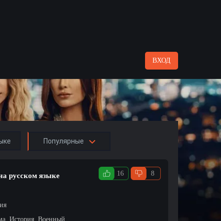
ВХОД
ыке
Популярные
16
8
на русском языке
ция
ма, История, Военный