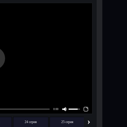
›
я
24 серия
25 серия
26 серия