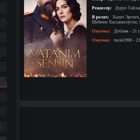
Режиссер:
Дурул Тайла
В ролях:
Халит Эргенч,
Шебнем Хассанисоугхи, 
Озвучка:
Дубляж - 21 
Озвучка:
turok1990 - 2
е