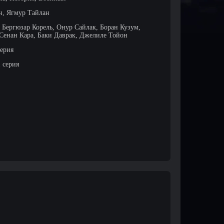
н, Ягмур Тайлан
 Бергюзар Корель, Онур Сайлак, Боран Кузум,
Сенан Кара, Баки Даврак, Джелиле Тойон
серия
1 серия