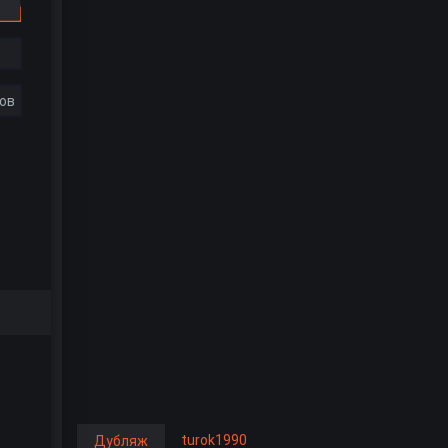
ов
turok1990
Дубляж