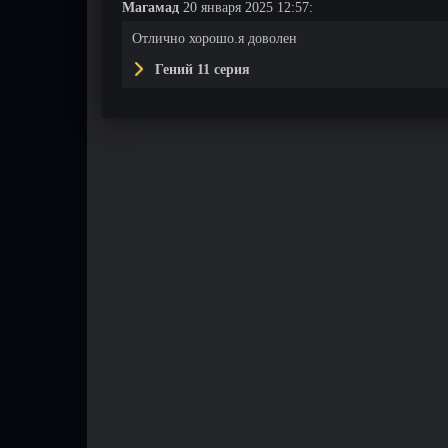
Магамад
20 января 2025 12:57:
Отлично хорошо.я доволен
Гений 11 серия