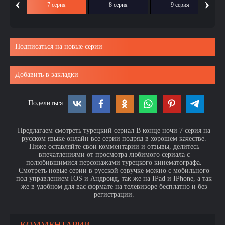
‹
›
ия
7 серия
8 серия
9 серия
Подписаться на новые серии
Добавить в закладки
Поделиться
Предлагаем смотреть турецкий сериал В конце ночи 7 серия на
русском языке онлайн все серии подряд в хорошем качестве.
Ниже оставляйте свои комментарии и отзывы, делитесь
впечатлениями от просмотра любимого сериала с
полюбившимися персонажами турецкого кинематографа.
Смотреть новые серии в русской озвучке можно с мобильного
под управлением IOS и Андроид, так же на IPad и IPhone, а так
же в удобном для вас формате на телевизоре бесплатно и без
регистрации.