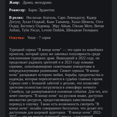
Жанр:
Драма, мелодрама
Режиссер:
Барис Эрджетин
В ролях:
Неслихан Атагюль, Сарп Левендоглу, Кадир
Догулу, Зухал Олджай, Каан Ташанер, Хазал Шенель, Озге
Оздер, Бестемсу Оздемир, Эбру Айкач, Гёкхан Мете, Bertan
Asllani, Туба Унсал, Levent Özdilek, Шенджан Гюлерьюз
Озвучка:
Voize - 7 серия
Турецкий сериал "В конце ночи" — это один из новейших
проектов, который сразу же завоевал популярность среди
поклонников турецких драм. Вышедший в 2022 году, он
продолжает радовать зрителей и в 2023 году новыми
сериями, захватывающими сюжетными поворотами и
непредсказуемыми развязками. Сюжет сериала "В конце
ночи" раскрывает историю любви, борьбы, предательства и
надежды, которые переплетаются в судьбах главных героев.
Сериал снят с большой заботой о деталях, что позволяет
зрителям полностью погрузиться в атмосферу ночного
Стамбула, где развертываются основные события. Для тех, кто
хочет смотреть "В конце ночи" на русском языке, доступно
множество ресурсов, предоставляющих качественный
перевод и озвучку. Также есть возможность смотреть "В
конце ночи" онлайн совершенно бесплатно, что делает его
доступным для широкой аудитории. "В конце ночи" 2022-
2023 — это не просто турецкий сериал, а настоящий