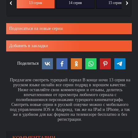
‹
›
ия
13 серия
14 серия
15 серия
Подписаться на новые серии
Добавить в закладки
Поделиться
Предлагаем смотреть турецкий сериал В конце ночи 13 серия на
русском языке онлайн все серии подряд в хорошем качестве.
Ниже оставляйте свои комментарии и отзывы, делитесь
впечатлениями от просмотра любимого сериала с
полюбившимися персонажами турецкого кинематографа.
Смотреть новые серии в русской озвучке можно с мобильного
под управлением IOS и Андроид, так же на IPad и IPhone, а так
же в удобном для вас формате на телевизоре бесплатно и без
регистрации.