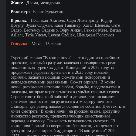
Жанр:
Драма, мелодрама
Режиссер:
Барис Эрджетин
В ролях:
Неслихан Атагюль, Сарп Левендоглу, Кадир
Догулу, Зухал Олджай, Каан Ташанер, Хазал Шенель, Озге
Оздер, Бестемсу Оздемир, Эбру Айкач, Гёкхан Мете, Bertan
Asllani, Туба Унсал, Levent Özdilek, Шенджан Гюлерьюз
Озвучка:
Voize - 13 серия
Турецкий сериал "В конце ночи" — это один из новейших
проектов, который сразу же завоевал популярность среди
поклонников турецких драм. Вышедший в 2022 году, он
продолжает радовать зрителей и в 2023 году новыми
сериями, захватывающими сюжетными поворотами и
непредсказуемыми развязками. Сюжет сериала "В конце
ночи" раскрывает историю любви, борьбы, предательства и
надежды, которые переплетаются в судьбах главных героев.
Сериал снят с большой заботой о деталях, что позволяет
зрителям полностью погрузиться в атмосферу ночного
Стамбула, где развертываются основные события. Для тех, кто
хочет смотреть "В конце ночи" на русском языке, доступно
множество ресурсов, предоставляющих качественный
перевод и озвучку. Также есть возможность смотреть "В
конце ночи" онлайн совершенно бесплатно, что делает его
доступным для широкой аудитории. "В конце ночи" 2022-
2023 — это не просто турецкий сериал, а настоящий