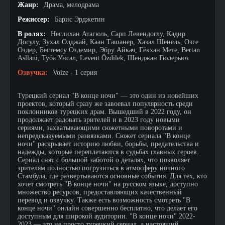
Жанр:
Драма, мелодрама
Режиссер:
Барис Эрджетин
В ролях:
Неслихан Атагюль, Сарп Левендоглу, Кадир
Догулу, Зухал Олджай, Каан Ташанер, Хазал Шенель, Озге
Оздер, Бестемсу Оздемир, Эбру Айкач, Гёкхан Мете, Bertan
Asllani, Туба Унсал, Levent Özdilek, Шенджан Гюлерьюз
Озвучка:
Voize - 1 серия
Турецкий сериал "В конце ночи" — это один из новейших
проектов, который сразу же завоевал популярность среди
поклонников турецких драм. Вышедший в 2022 году, он
продолжает радовать зрителей и в 2023 году новыми
сериями, захватывающими сюжетными поворотами и
непредсказуемыми развязками. Сюжет сериала "В конце
ночи" раскрывает историю любви, борьбы, предательства и
надежды, которые переплетаются в судьбах главных героев.
Сериал снят с большой заботой о деталях, что позволяет
зрителям полностью погрузиться в атмосферу ночного
Стамбула, где развертываются основные события. Для тех, кто
хочет смотреть "В конце ночи" на русском языке, доступно
множество ресурсов, предоставляющих качественный
перевод и озвучку. Также есть возможность смотреть "В
конце ночи" онлайн совершенно бесплатно, что делает его
доступным для широкой аудитории. "В конце ночи" 2022-
2023 — это не просто турецкий сериал, а настоящий