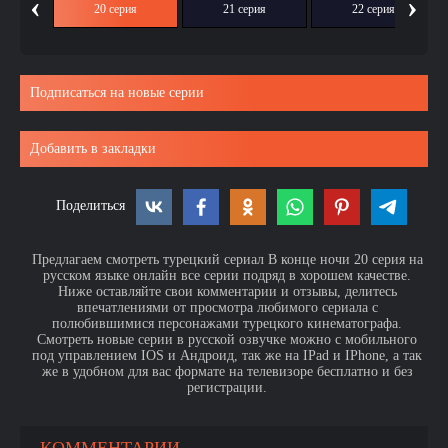
‹
›
ия
20 серия
21 серия
22 серия
Подписаться на новые серии
Добавить в закладки
Поделиться
Предлагаем смотреть турецкий сериал В конце ночи 20 серия на
русском языке онлайн все серии подряд в хорошем качестве.
Ниже оставляйте свои комментарии и отзывы, делитесь
впечатлениями от просмотра любимого сериала с
полюбившимися персонажами турецкого кинематографа.
Смотреть новые серии в русской озвучке можно с мобильного
под управлением IOS и Андроид, так же на IPad и IPhone, а так
же в удобном для вас формате на телевизоре бесплатно и без
регистрации.