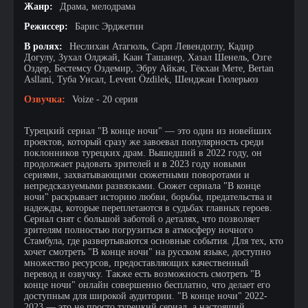
Жанр:
Драма, мелодрама
Режиссер:
Барис Эрджетин
В ролях:
Неслихан Атагюль, Сарп Левендоглу, Кадир
Догулу, Зухал Олджай, Каан Ташанер, Хазал Шенель, Озге
Оздер, Бестемсу Оздемир, Эбру Айкач, Гёкхан Мете, Bertan
Asllani, Туба Унсал, Levent Özdilek, Шенджан Гюлерьюз
Озвучка:
Voize - 20 серия
Турецкий сериал "В конце ночи" — это один из новейших
проектов, который сразу же завоевал популярность среди
поклонников турецких драм. Вышедший в 2022 году, он
продолжает радовать зрителей и в 2023 году новыми
сериями, захватывающими сюжетными поворотами и
непредсказуемыми развязками. Сюжет сериала "В конце
ночи" раскрывает историю любви, борьбы, предательства и
надежды, которые переплетаются в судьбах главных героев.
Сериал снят с большой заботой о деталях, что позволяет
зрителям полностью погрузиться в атмосферу ночного
Стамбула, где развертываются основные события. Для тех, кто
хочет смотреть "В конце ночи" на русском языке, доступно
множество ресурсов, предоставляющих качественный
перевод и озвучку. Также есть возможность смотреть "В
конце ночи" онлайн совершенно бесплатно, что делает его
доступным для широкой аудитории. "В конце ночи" 2022-
2023 — это не просто турецкий сериал, а настоящий