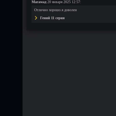
Магамад
20 января 2025 12:57:
Отлично хорошо.я доволен
Гений 11 серия