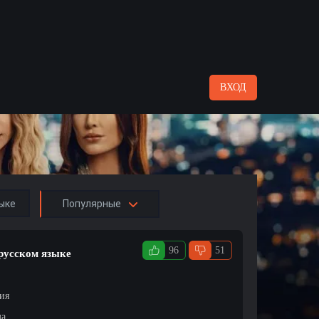
ВХОД
ыке
Популярные
96
51
 русском языке
ция
ма