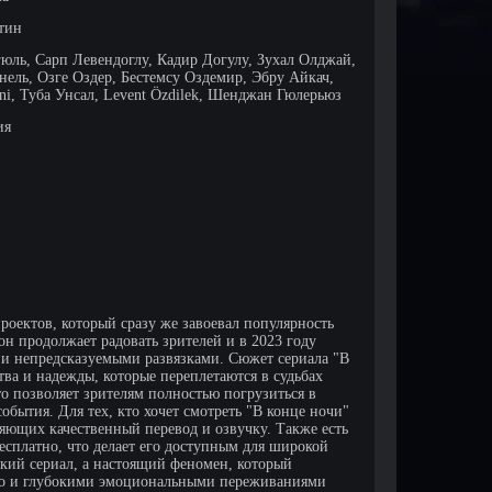
тин
юль, Сарп Левендоглу, Кадир Догулу, Зухал Олджай,
ель, Озге Оздер, Бестемсу Оздемир, Эбру Айкач,
ani, Туба Унсал, Levent Özdilek, Шенджан Гюлерьюз
ия
оектов, который сразу же завоевал популярность
н продолжает радовать зрителей и в 2023 году
 непредсказуемыми развязками. Сюжет сериала "В
тва и надежды, которые переплетаются в судьбах
что позволяет зрителям полностью погрузиться в
обытия. Для тех, кто хочет смотреть "В конце ночи"
ляющих качественный перевод и озвучку. Также есть
есплатно, что делает его доступным для широкой
цкий сериал, а настоящий феномен, который
но и глубокими эмоциональными переживаниями