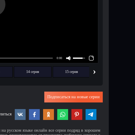
›
я
14 серия
15 серия
16 серия
Подписаться на новые серии
литься
я на русском языке онлайн все серии подряд в хорошем