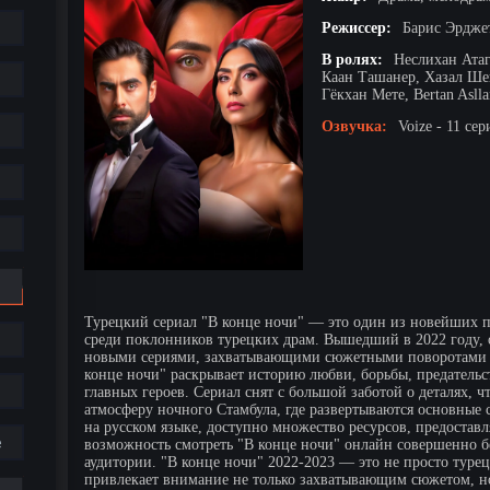
Режиссер:
Барис Эрдже
В ролях:
Неслихан Атаг
Каан Ташанер, Хазал Шен
Гёкхан Мете, Bertan Asll
Озвучка:
Voize - 11 сер
Турецкий сериал "В конце ночи" — это один из новейших пр
среди поклонников турецких драм. Вышедший в 2022 году, о
новыми сериями, захватывающими сюжетными поворотами и
конце ночи" раскрывает историю любви, борьбы, предательс
главных героев. Сериал снят с большой заботой о деталях, 
атмосферу ночного Стамбула, где развертываются основные с
на русском языке, доступно множество ресурсов, предостав
е
возможность смотреть "В конце ночи" онлайн совершенно б
аудитории. "В конце ночи" 2022-2023 — это не просто туре
привлекает внимание не только захватывающим сюжетом, 