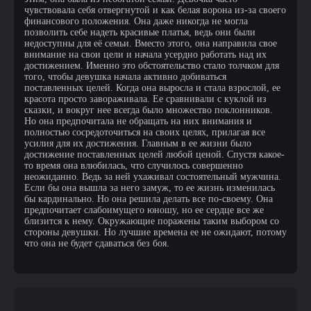
чувствовала себя отвергнутой и как белая ворона из-за своего
финансового положения. Она даже никогда не могла
позволить себе надеть красивые платья, ведь они были
недоступны для её семьи. Вместо этого, она направила свое
внимание на свои цели и начала усердно работать над их
достижением. Именно это обстоятельство стало толчком для
того, чтобы девушка начала активно добиваться
поставленных целей. Когда она выросла и стала взрослой, ее
красота просто завораживала. Ее сравнивали с куклой из
сказки, и вокруг нее всегда было множество поклонников.
Но она предпочитала не обращать на них внимания и
полностью сосредоточиться на своих целях, прилагая все
усилия для их достижения. Главным в ее жизни было
достижение поставленных целей любой ценой. Спустя какое-
то время она влюбилась, что случилось совершенно
неожиданно. Ведь за ней ухаживал состоятельный мужчина.
Если бы она вышла за него замуж, то ее жизнь изменилась
бы кардинально. Но она решила делать все по-своему. Она
предпочитает слабоимущего юношу, но ее сердце все же
близится к нему. Окружающие поражены таким выбором со
стороны девушки. Но лучшие времена ее не ожидают, потому
что она не будет сдаваться без боя.