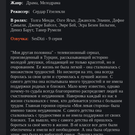
Жанр:
Драма, Мелодрама
Режиссер:
Сердар Гёзелекли
В ролях:
Толга Менди, Озге Ягыз, Джансель Эльчин, Дефне
Самьели, Джемре Байсел, Эмре Бей, Эсра Безен Бильгин,
Дениз Барут, Танер Румели
Озвучка:
SesDizi - 9 серия
"Моя другая половина" - телевизионный сериал,
произведенный в Турции, рассказывающий историю
молодой девушки, обладающей не только красотой, но и
очарованием. Ее жизнь не была легкой - она сталкивалась с
множеством трудностей. Но несмотря на это, она всегда
боролась за свои цели и стремилась к лучшей жизни. С
самого детства она испытывала много трудностей и не имела
поддержки родных и близких. Мало кому известно, однако
почему-то судьба всегда благоприятно распределяет людей на
счастливчиков и неудачников. Наверняка каждый из нас в
жизни сталкивался с теми, кто добивается успеха с большим
трудом. Главная героиня сериала «Моя левая сторона» была
именно таким неудачником. С самого детства она
сталкивалась с трудностями и не имела поддержки от своих
близких. Так вышло, что с самого детства ей пришлось
бороться за своё место в жизни. В её классе все дети были
обеспечены и имели всё необходимое. А она была обделена
этим, она была из небогатой семьи. Девочка часто