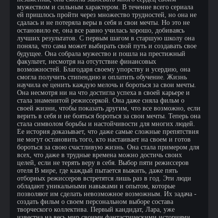
мужеством и сильным характером. В течение всего сериала
ей пришлось пройти через множество трудностей, но она не
сдалась и не потеряла веры в себя и свои мечты. Но это не
остановило ее, она все равно училась хорошо, добиваясь
лучших результатов. С первым шагом в старшую школу она
поняла, что сама может выбирать свой путь и создавать свое
будущее. Она собрала мужество и пошла на престижный
факультет, несмотря на отсутствие финансовых
возможностей. Благодаря своему упорству и усердию, она
смогла получить стипендию и оплатить обучение. Жизнь
научила ее ценить каждую мелочь и бороться за свои мечты.
Она несмотря ни на что достигла успеха в своей карьере и
стала знаменитой режиссеркой. Она даже сняла фильм о
своей жизни, чтобы показать другим, что все возможно, если
верить в себя и не бояться бороться за свои мечты. Теперь она
стала символом борьбы и настойчивости для многих людей.
Ее история доказывает, что даже самые сложные препятствия
не могут остановить того, кто настаивает на своем и готов
бороться за свою счастливую жизнь. Она стала примером для
всех, что даже в трудные времена можно достичь своих
целей, если не терять веру в себя. Выбор пяти режиссеров
отеля В мире, где каждый пытается выжить, даже пять
отборных режиссеров встретятся лишь раз в год. Эти люди
обладают уникальными навыками и опытом, которые
позволяют им сделать невозможное возможным. Их задача -
создать фильм о своем персональном выборе состава
творческого коллектива. Первый кандидат, Лара, уже
известна на весь мир своими фантастическими историями.