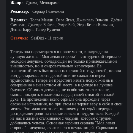
Жанр:
Драма, Мелодрама
Режиссер:
Сердар Гёзелекли
В ролях:
Толга Менди, Озге Ягыз, Джансель Эльчин, Дефне
Самьели, Джемре Байсел, Эмре Бей, Эсра Безен Бильгин,
Дениз Барут, Танер Румели
Озвучка:
SesDizi - 11 серия
Теперь она перемещается в новое место, в надежде на
лучшую жизнь. "Моя левая сторона" - это турецкий сериал о
молодой девушке, обладающей не только привлекательной
внешностью, но и очаровательным характером. Ее
жизненный путь был полон испытаний и трудностей, но она
всегда старалась жить достойно и не сдаваться перед
трудностями. Теперь ей предстоит начать новую жизнь в
совершенно неизвестном ей месте, в надежде на лучшее
будущее. Обычная девушка, не особо заметная в толпе,
смогла покорить миллионы сердец своей отвагой и силой
духа. На протяжении всего сериала она проходит через
сложные испытания, но при этом не теряет веру в себя и свои
мечты. Это мало кто знает, но почему-то судьба нередко
распределяет роли на счастливчиков и неудачников. Каждый
из нас в жизни сталкивался с людьми, которые с трудом
добивались успеха. Основная героиня сериала "Моя левая
сторона" - девушка, считавшаяся неудачницей. Скромная и
незаметная, она смогла завоевать много сердец своим