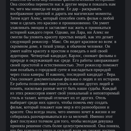
Она способна перенести нас в другие миры и показать нам
то, чего мы никогда не видели. Ее дар - раскрывать
воображение зрителей и дарить им магические моменты.
Затем идет Алекс, который способен снять фильм о любой
теме и сделать это красиво и проникновенно. Он умеет
улавливать эмоции и заставляет нас жить и проникаться
историей каждого героя. Однако, ни Лара, ни Алекс не
смогли бы уловить красоту простых вещей, как это делает
следующий режиссер - Макс. Он видит красивое во всем: в
скромном доме, в тихой улице, в обычном человеке. Он
умеет найти красоту в простом и поведать о ней своей
аудитории. Четвертый кандидат, Карлос, снимает фильмы о
природе и окружающей нас среде. Его работы завораживают
своей простотой и естественностью. Этот режиссер поможет
нам позабыть о городской суете и насладиться природой
через глаза камеры. И наконец, последний кандидат - Вера.
Она снимает документальные фильмы о людях и их историях.
Ее работы позволяют нам узнать о жизни других людей и
понять, насколько разные могут быть наши судьбы. Каждый
из этих режиссеров имеет свой уникальный и неповторимый
стиль и талант, который отличает их от других. Отель
выбирает среди них одного, чтобы помочь ему создать
фильм, который покажет нам мир в его разнообразии и
красоте. Она всегда знала, чего именно хочет в жизни и не
собиралась разочаровываться из-за мелочей. Именно этот
факт послужил толчком для того, чтобы молодая девушка
приняла решение стать более целеустремленной. Она поняла,
что без усердного труда и сильной воли не сможет достичь