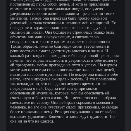
поставленных перед собой целей. И хотя ее привлекали
внимание и восхищение молодых людей, она умело
удерживала свое внимание на главном - реализации своих
мечтаний. Теперь она перестала быть просто красивой
девушкой, а стала успешной и независимой женщиной. Ее
поведение и характер стали говорить о ее силе духа и
сильной личности. Она больше не стремилась только быть
объектом внимания окружающих, а считала свою
сексуальность и красоту одним из аспектов ее личности.
Таким образом, именно благодаря своей уверенности и
решимости она смогла достигнуть многого в жизни. И
каждый раз, когда она находила себя перед новой целью, она
помнит, что ее решительность и уверенность в себе помогут
ей преодолеть любые преграды на пути к успеху. На первом
месте для нее всегда стояли достижение заявленных целей,
невзирая на любые препятствия. Но вскоре она нашла в себе
нечто, чего никогда не ожидала - любовь. И это произошло
так неожиданно, что она до последнего времени и не
подозревала о ней. Ведь за ней всегда притаился
обеспеченный мужчина, который мог бы обеспечить ей
счастливую и богатую жизнь. Но вместо этого она выбрала
сделать все по-своему. Она избирает скромного молодого
человека, но его она чувствует силой притяжения, ее сердце
более привязано к нему. Реакция окружающих на ее выбор
вызывает удивление. Конечно, и здесь ждут трудности. Но
она ни за что не сдастся.