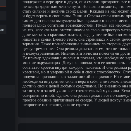
поддержке и вере друг в друга, они смогли преодолеть все 
не всегда дарит нам легкие пути. Но важно помнить, что 
стать сильнее и достичь своих целей. Каждый из нас может с
и будет верить в свои силы. Энни и Сережа стали живым пр
самом детстве она вынуждена была сражаться за свое место 
пользовались богатыми возможностями. Имели все необходим
ов
из тех, кого считали отступниками за свою непростую мате
даже мечтать о красивых платьях, ведь у нее не было возмо
нищеты в семье. Вместо этого, она стремилась к своим целя
терпения. Такое пренебрежение вниманием со стороны друг
целеустремленнее. Она решила доказать всем, что не только
и целеустремленные. Именно эти качества помогли ей дост
Ее пример вдохновил многих и показал, что необходимо вери
мнение окружающих. Девушка поняла, что ее внешность - эт
богатство кроется внутри каждого человека. И она решила ра
красивой, но и уверенной в себе и своих способностях. Спу
получила признание как талантливый специалист. Но самое 
необходима внутренняя сила и вера в себя, а не только внеш
достичь своих целей любыми средствами. Но внезапно она 
за того, что за ней ухаживает состоятельный мужчина. Если
совершенно иной. Однако она решает делать все по-своему.
простое обаяние притягивает ее сердце. У людей вокруг вызы
непростые испытания, она не сдается.