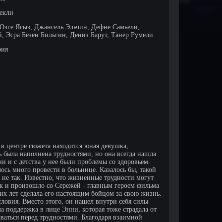
лекли
Озге Ягыз, Джансель Эльчин, Дефне Самьели,
, Эсра Безен Бильгин, Дениз Барут, Танер Румели
рия
е в центре сюжета находится юная девушка,
ь была наполнена трудностями, но она всегда нашла
и и с детства у нее были проблемы со здоровьем.
лось много провести в больнице. Казалось бы, такой
ь не так. Известно, что жизненные трудности могут
так и произошло со Сережей - главным героем фильма
ких лет сделала его настоящим бойцом за свою жизнь.
словия. Вместо этого, он нашел внутри себя силы
ла поддержка в лице Энни, которая тоже страдала от
аваться перед трудностями. Благодаря взаимной