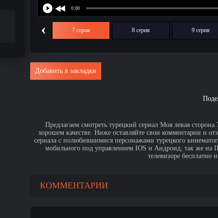
‹
6 серия
7 серия
8 серия
9 серия
Добавить в закладки
Поде
Предлагаем смотреть турецкий сериал Моя левая сторона 7
хорошем качестве. Ниже оставляйте свои комментарии и от
сериала с полюбившимися персонажами турецкого кинематогр
мобильного под управлением IOS и Андроид, так же на IPa
телевизоре бесплатно и
КОММЕНТАРИИ