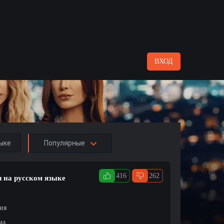
ВХОД
ыке
Популярные
416
262
л на русском языке
ция
ма