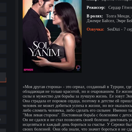
Режиссер:
Сердар Гёзе
В ролях:
Толга Менди, 
Джемре Байсел, Эмре Бей
Озвучка:
SesDizi - 7 се
«Моя другая сторона» - это сериал, созданный в Турции, гд
обладающая не только красотой, но и очарованием. Ее жизн
силы и мужество для борьбы за лучшую жизнь. Ее зовут Энн
Она страдала от пороков сердца, поэтому в детстве ей приш
человек не может добиться успеха в жизни, но все оказалос
либо сломить человека, либо сделать его сильнее. Именно 
"Моя левая сторона". Постоянная борьба с болезнями с детс
е
Он не сдался и не стал позволять своей болезни диктовать у
исцеляться и каждый день бороться за счастье. У Сережи бы
своих болезней. Они оба знали, что значит бороться и не сд