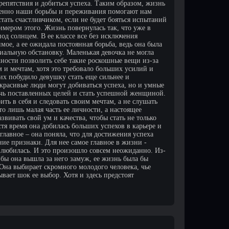
препятствия и добиться успеха. Таким образом, жизнь
именно наши борьбы и переживания помогают нам
тать счастливчиком, если не будет бояться испытаний
имером этого. Жизнь повернулась так, что уже в
под солнцем. В ее классе все без исключения
ое, а ее ожидала постоянная борьба, ведь она была
риальную обстановку. Маленькая девочка не могла
жности позволить себе такие роскошные вещи из-за
м и мечтам, хотя это требовало больших усилий и
их побудило девушку стать еще сильнее и
 красивые люди могут добиваться успеха, но и умные
ичь поставленных целей и стать успешной женщиной.
ть в себя и следовать своим мечтам, а не слушать
о лишь малая часть ее личности, а настоящее
звивать свой ум и качества, чтобы стать не только
стя время она добилась больших успехов в карьере и
главное – она поняла, что для достижения успеха
ние признаки. Для нее самое главное в жизни -
влюбилась. И это произошло совсем неожиданно. Из-
 бы она вышла за него замуж, ее жизнь была бы
 Она выбирает скромного молодого человека, чье
вает шок ее выбор. Хотя и здесь предстоят