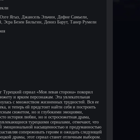
лекли
Озге Ягыз, Джансель Эльчин, Дефне Самьели,
, Эсра Безен Бильгин, Дениз Барут, Танер Румели
рия
г Турецкий сериал «Моя левая сторона» покорил
сюжету и ярким персонажам. Эта увлекательная
кнулась с множеством жизненных трудностей. Вся ее
ка, и теперь ей предстоит найти себя и построить
ресным сюжетом, но и глубокими эмоциями,
сто история любви, но и остросюжетная драма,
увлекающиеся турецкими сериалами, отмечают, что
воей эмоциональной насыщенностью и продуманностью
заставляя сопереживать героям и ожидать следующей
урецкой драмы, этот сериал станет отличным выбором.