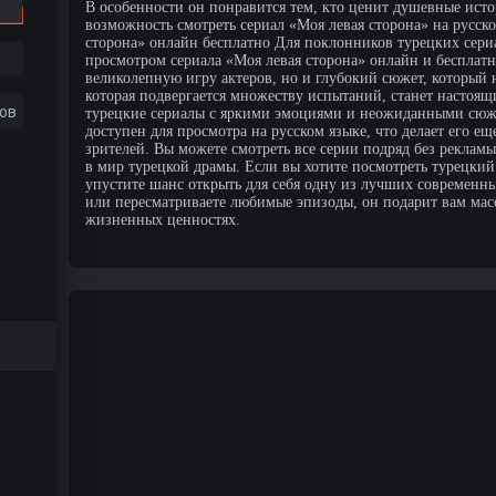
В особенности он понравится тем, кто ценит душевные истор
возможность смотреть сериал «Моя левая сторона» на русск
сторона» онлайн бесплатно Для поклонников турецких сери
просмотром сериала «Моя левая сторона» онлайн и бесплатн
великолепную игру актеров, но и глубокий сюжет, который
которая подвергается множеству испытаний, станет настоя
ов
турецкие сериалы с яркими эмоциями и неожиданными сюж
доступен для просмотра на русском языке, что делает его е
зрителей. Вы можете смотреть все серии подряд без реклам
в мир турецкой драмы. Если вы хотите посмотреть турецкий 
упустите шанс открыть для себя одну из лучших современны
или пересматриваете любимые эпизоды, он подарит вам масс
жизненных ценностях.