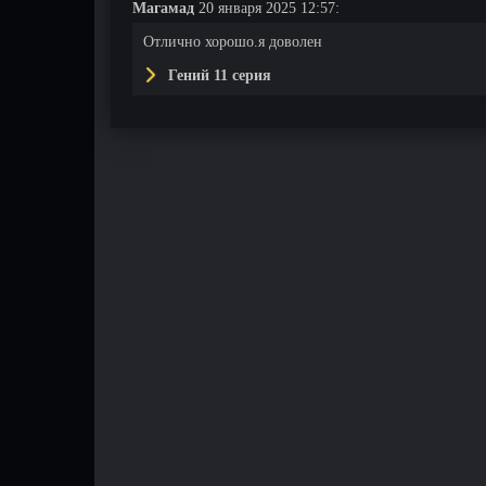
Магамад
20 января 2025 12:57:
Отлично хорошо.я доволен
Гений 11 серия