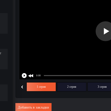
т
‹
1 серия
2 серия
3 серия
Добавить в закладки