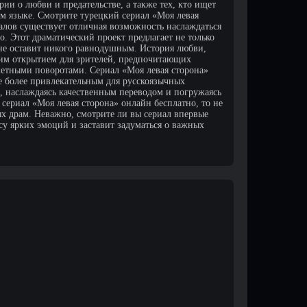
ии о любви и предательстве, а также тех, кто ищет
ом языке. Смотрите турецкий сериал «Моя левая
алов существует отличная возможность наслаждаться
о. Этот драматический проект предлагает не только
 не оставит никого равнодушным. История любви,
щим открытием для зрителей, предпочитающих
етными поворотами. Сериал «Моя левая сторона»
ще более привлекательным для русскоязычных
ы, наслаждаясь качественным переводом и погружаясь
сериал «Моя левая сторона» онлайн бесплатно, то не
х драм. Неважно, смотрите ли вы сериал впервые
у ярких эмоций и заставит задуматься о важных