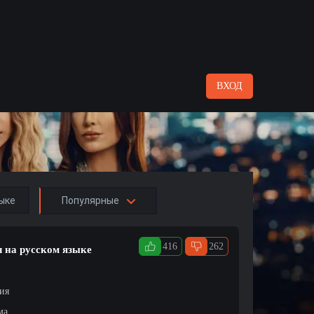
ВХОД
ыке
Популярные
416
262
л на русском языке
ция
ма