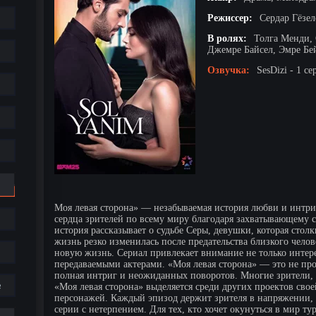
Режиссер:
Сердар Гёзе
В ролях:
Толга Менди, 
Джемре Байсел, Эмре Бей
Озвучка:
SesDizi - 1 се
Моя левая сторона» — незабываемая история любви и интри
сердца зрителей по всему миру благодаря захватывающему 
история рассказывает о судьбе Серы, девушки, которая стол
жизнь резко изменилась после предательства близкого челове
новую жизнь. Сериал привлекает внимание не только инте
передаваемыми актерами. «Моя левая сторона» — это не про
полная интриг и неожиданных поворотов. Многие зрители, 
е
«Моя левая сторона» выделяется среди других проектов с
персонажей. Каждый эпизод держит зрителя в напряжении, 
серии с нетерпением. Для тех, кто хочет окунуться в мир т