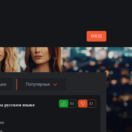
ВХОД
ыке
Популярные
84
43
на русском языке
ция
ма