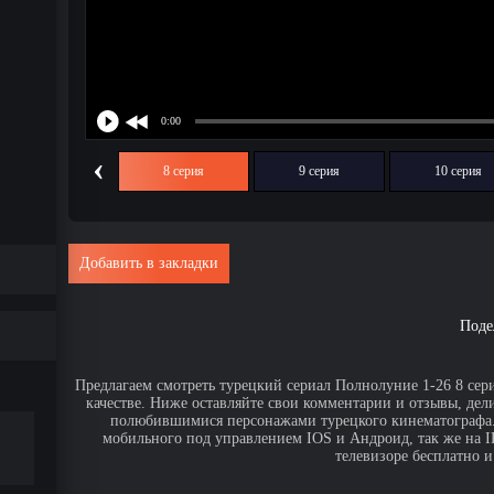
‹
7 серия
8 серия
9 серия
10 серия
Добавить в закладки
Поде
Предлагаем смотреть турецкий сериал Полнолуние 1-26 8 сер
качестве. Ниже оставляйте свои комментарии и отзывы, дел
полюбившимися персонажами турецкого кинематографа. 
мобильного под управлением IOS и Андроид, так же на IPa
телевизоре бесплатно и