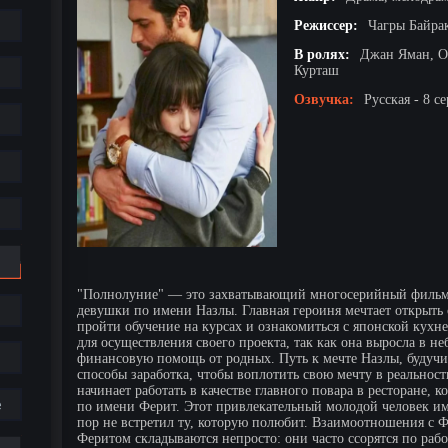
Режиссер:
Чагры Байра
В ролях:
Джан Яман, О
Курташ
Озвучка:
Русская - 8 с
"Полнолуние" — это захватывающий многосерийный фильм
девушки по имени Назлы. Главная героиня мечтает открыть 
пройти обучение на курсах и ознакомиться с японской кухне
для осуществления своего проекта, так как она выросла в не
финансовую помощь от родных. Путь к мечте Назлы, будучи
способы заработка, чтобы воплотить свою мечту в реальност
начинает работать в качестве главного повара в ресторане,
е
по имени Ферит. Этот привлекательный молодой человек им
пор не встретил ту, которую полюбит. Взаимоотношения с
Феритом складываются непросто: они часто ссорятся по раб