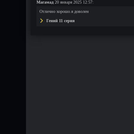
Магамад
20 января 2025 12:57:
Отлично хорошо.я доволен
Гений 11 серия