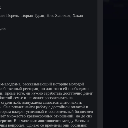
к
зге Гюрель, Тюркю Туран, Ник Хелилаж, Хакан
ерия
-мелодрама, рассказывающий историю молодой
собственный ресторан, но для этого ей необходимо
й. Кроме того, ей нужно заработать достаточно денег
богатой семье и не может рассчитывать на
 студенткой, вынуждена самостоятельно искать
ь. Она решает найти работу с достойной оплатой и
 которым владеет успешный и состоятельный бизнесмен
еет множество краткосрочных отношений, но до сих
 Феритом В начале взаимоотношения между Назлы и
очим вопросам. Однако со временем они осознают,