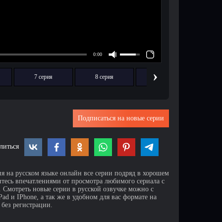
›
7 серия
8 серия
9 серия
1
Подписаться на новые серии
литься
ия на русском языке онлайн все серии подряд в хорошем
итесь впечатлениями от просмотра любимого сериала с
Смотреть новые серии в русской озвучке можно с
d и IPhone, а так же в удобном для вас формате на
 без регистрации.