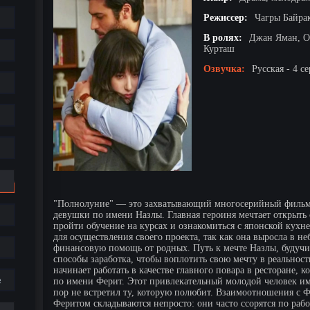
Режиссер:
Чагры Байра
В ролях:
Джан Яман, О
Курташ
Озвучка:
Русская - 4 с
"Полнолуние" — это захватывающий многосерийный фильм
девушки по имени Назлы. Главная героиня мечтает открыть 
пройти обучение на курсах и ознакомиться с японской кухне
для осуществления своего проекта, так как она выросла в не
финансовую помощь от родных. Путь к мечте Назлы, будучи
способы заработка, чтобы воплотить свою мечту в реальност
начинает работать в качестве главного повара в ресторане,
е
по имени Ферит. Этот привлекательный молодой человек им
пор не встретил ту, которую полюбит. Взаимоотношения с
Феритом складываются непросто: они часто ссорятся по раб