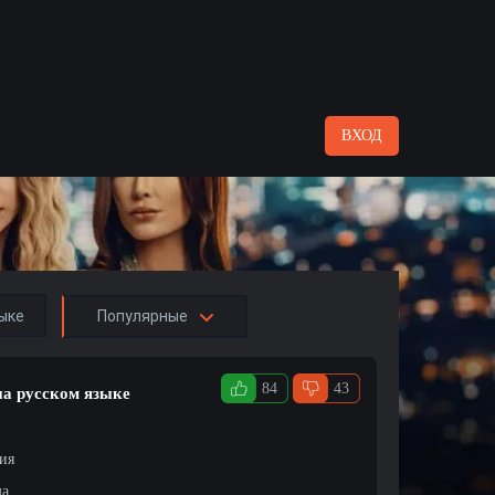
ВХОД
ыке
Популярные
84
43
на русском языке
ция
ма