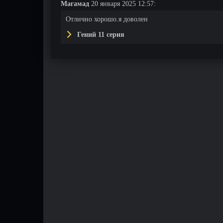
Магамад
20 января 2025 12:57:
Отлично хорошо.я доволен
Гений 11 серия