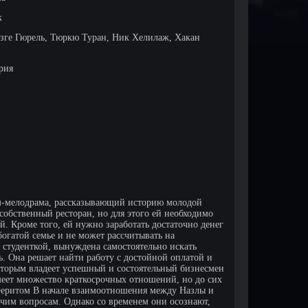
к
зге Гюрель, Тюркю Туран, Ник Хелилаж, Хакан
ерия
-мелодрама, рассказывающий историю молодой
собственный ресторан, но для этого ей необходимо
й. Кроме того, ей нужно заработать достаточно денег
богатой семье и не может рассчитывать на
 студенткой, вынуждена самостоятельно искать
ь. Она решает найти работу с достойной оплатой и
 которым владеет успешный и состоятельный бизнесмен
еет множество краткосрочных отношений, но до сих
 Феритом В начале взаимоотношения между Назлы и
очим вопросам. Однако со временем они осознают,