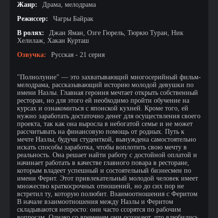
Жанр:
Драма, мелодрама
Режиссер:
Чагры Байрак
В ролях:
Джан Яман, Озге Гюрель, Тюркю Туран, Ник
Хелилаж, Хакан Курташ
Озвучка:
Русская - 21 серия
"Полнолуние" — это захватывающий многосерийный фильм-
мелодрама, рассказывающий историю молодой девушки по
имени Назлы. Главная героиня мечтает открыть собственный
ресторан, но для этого ей необходимо пройти обучение на
курсах и ознакомиться с японской кухней. Кроме того, ей
нужно заработать достаточно денег для осуществления своего
проекта, так как она выросла в небогатой семье и не может
рассчитывать на финансовую помощь от родных. Путь к
мечте Назлы, будучи студенткой, вынуждена самостоятельно
искать способы заработка, чтобы воплотить свою мечту в
реальность. Она решает найти работу с достойной оплатой и
начинает работать в качестве главного повара в ресторане,
которым владеет успешный и состоятельный бизнесмен по
имени Ферит. Этот привлекательный молодой человек имеет
множество краткосрочных отношений, но до сих пор не
встретил ту, которую полюбит. Взаимоотношения с Феритом
В начале взаимоотношения между Назлы и Феритом
складываются непросто: они часто ссорятся по рабочим
вопросам. Однако со временем они осознают, что влюбились