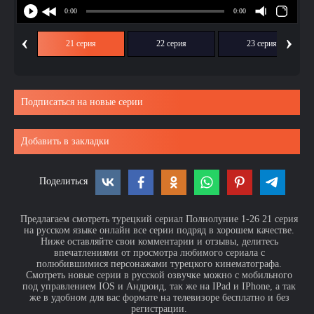
‹
›
ия
21 серия
22 серия
23 серия
Подписаться на новые серии
Добавить в закладки
Поделиться
Предлагаем смотреть турецкий сериал Полнолуние 1-26 21 серия
на русском языке онлайн все серии подряд в хорошем качестве.
Ниже оставляйте свои комментарии и отзывы, делитесь
впечатлениями от просмотра любимого сериала с
полюбившимися персонажами турецкого кинематографа.
Смотреть новые серии в русской озвучке можно с мобильного
под управлением IOS и Андроид, так же на IPad и IPhone, а так
же в удобном для вас формате на телевизоре бесплатно и без
регистрации.