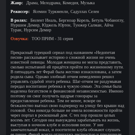
Жанр:
Драма, Мелодрама, Комедия, Музыка
Режиссер:
Ясемин Туркменли, Садуллах Селен
В ролях:
Бюлент Иналь, Бергюзар Корель, Бетуль Чобаноглу,
Нуршим Демир, Юджель Юртен, Тунжер Салман, Айча
Туран, Нурсим Демир
Озвучка:
ТОО ПРИМ - 31 серия
Прекрасный турецкий сериал под названием «Недопетая
песня» рассказывает историю о сложной жизни не очень
известной певицы. Молодая женщина не могла представить,
сколько испытаний ей придётся пройти по жизненному пути.
В пятнадцать лет Ферай была жестоко изнасилована, а затем
родила сына. Однако злобный отчим немедленно решил
управлять судьбой этого ребенка. Шаг-отчим не раздумывая
передал воспитание ребенка в чужую семью. Эта семья была
наделена богатством и финансовой независимостью. Именно
поэтому он смог получить щедрые гонорары за
предоставление ребенка. Тем не менее, вскоре он
безжалостно выгнал свою падчерицу на улицу без крыши над
головой. Она никогда больше не имела возможности пройти
через портал в роскошный дом. С тех пор прошли целых
восемь лет. Сегодня она вынуждена зарабатывать на жизнь,
выступая в ночном клубе и исполняя песни. У нее
замечательный вокал, и посетители клуба обожают слушать
ее пение. Ферай всегда отличалась честностью и приличным