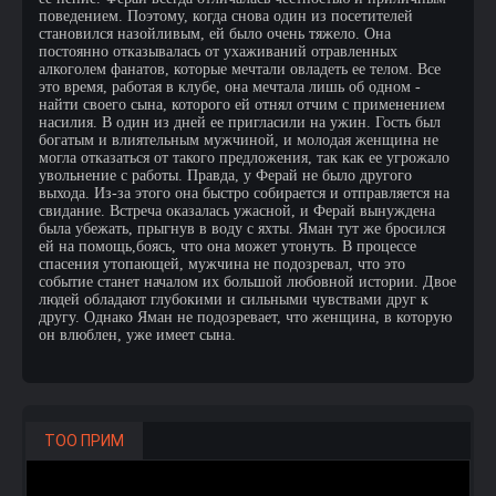
поведением. Поэтому, когда снова один из посетителей
становился назойливым, ей было очень тяжело. Она
постоянно отказывалась от ухаживаний отравленных
алкоголем фанатов, которые мечтали овладеть ее телом. Все
это время, работая в клубе, она мечтала лишь об одном -
найти своего сына, которого ей отнял отчим с применением
насилия. В один из дней ее пригласили на ужин. Гость был
богатым и влиятельным мужчиной, и молодая женщина не
могла отказаться от такого предложения, так как ее угрожало
увольнение с работы. Правда, у Ферай не было другого
выхода. Из-за этого она быстро собирается и отправляется на
свидание. Встреча оказалась ужасной, и Ферай вынуждена
была убежать, прыгнув в воду с яхты. Яман тут же бросился
ей на помощь,боясь, что она может утонуть. В процессе
спасения утопающей, мужчина не подозревал, что это
событие станет началом их большой любовной истории. Двое
людей обладают глубокими и сильными чувствами друг к
другу. Однако Яман не подозревает, что женщина, в которую
он влюблен, уже имеет сына.
ТОО ПРИМ