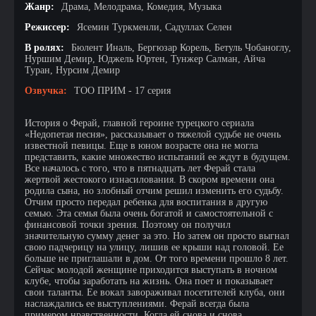
Жанр:
Драма, Мелодрама, Комедия, Музыка
Режиссер:
Ясемин Туркменли, Садуллах Селен
В ролях:
Бюлент Иналь, Бергюзар Корель, Бетуль Чобаноглу,
Нуршим Демир, Юджель Юртен, Тунжер Салман, Айча
Туран, Нурсим Демир
Озвучка:
ТОО ПРИМ - 17 серия
История о Ферай, главной героине турецкого сериала
«Недопетая песня», рассказывает о тяжелой судьбе не очень
известной певицы. Еще в юном возрасте она не могла
представить, какие множество испытаний ее ждут в будущем.
Все началось с того, что в пятнадцать лет Ферай стала
жертвой жестокого изнасилования. В скором времени она
родила сына, но злобный отчим решил изменить его судьбу.
Отчим просто передал ребенка для воспитания в другую
семью. Эта семья была очень богатой и самостоятельной с
финансовой точки зрения. Поэтому он получил
значительную сумму денег за это. Но затем он просто выгнал
свою падчерицу на улицу, лишив ее крыши над головой. Ее
больше не приглашали в дом. От того времени прошло 8 лет.
Сейчас молодой женщине приходится выступать в ночном
клубе, чтобы заработать на жизнь. Она поет и показывает
свои таланты. Ее вокал завораживал посетителей клуба, они
наслаждались ее выступлениями. Ферай всегда была
примером нравственности. Когда ей снова и снова