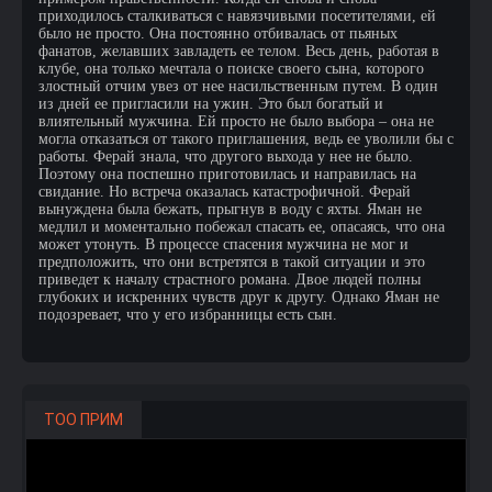
приходилось сталкиваться с навязчивыми посетителями, ей
было не просто. Она постоянно отбивалась от пьяных
фанатов, желавших завладеть ее телом. Весь день, работая в
клубе, она только мечтала о поиске своего сына, которого
злостный отчим увез от нее насильственным путем. В один
из дней ее пригласили на ужин. Это был богатый и
влиятельный мужчина. Ей просто не было выбора – она не
могла отказаться от такого приглашения, ведь ее уволили бы с
работы. Ферай знала, что другого выхода у нее не было.
Поэтому она поспешно приготовилась и направилась на
свидание. Но встреча оказалась катастрофичной. Ферай
вынуждена была бежать, прыгнув в воду с яхты. Яман не
медлил и моментально побежал спасать ее, опасаясь, что она
может утонуть. В процессе спасения мужчина не мог и
предположить, что они встретятся в такой ситуации и это
приведет к началу страстного романа. Двое людей полны
глубоких и искренних чувств друг к другу. Однако Яман не
подозревает, что у его избранницы есть сын.
ТОО ПРИМ