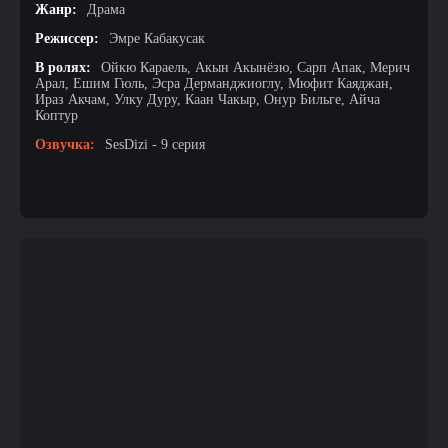
Жанр:
Драма
Режиссер:
Эмре Кабакусак
В ролях:
Ойкю Караель, Акын Акынёзю, Сарп Апак, Мерич
Арал, Ешим Гюль, Эсра Дерманджиоглу, Мюфит Каяджан,
Ираз Акчам, Улку Дуру, Каан Чакыр, Онур Бильге, Айча
Коптур
Озвучка:
SesDizi - 9 серия