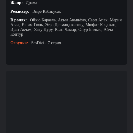
Жанр:
Драма
Режиссер:
Эмре Кабакусак
В ролях:
Ойкю Караель, Акын Акынёзю, Сарп Апак, Мерич
Арал, Ешим Гюль, Эсра Дерманджиоглу, Мюфит Каяджан,
Ираз Акчам, Улку Дуру, Каан Чакыр, Онур Бильге, Айча
Коптур
Озвучка:
SesDizi - 7 серия