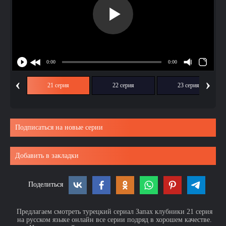
‹
›
ия
21 серия
22 серия
23 серия
Подписаться на новые серии
Добавить в закладки
Поделиться
Предлагаем смотреть турецкий сериал Запах клубники 21 серия
на русском языке онлайн все серии подряд в хорошем качестве.