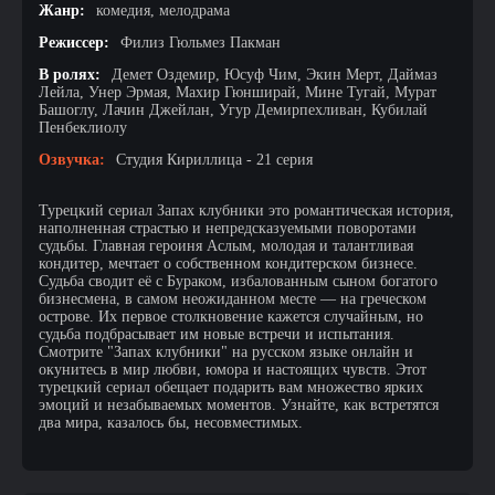
Жанр:
комедия, мелодрама
Режиссер:
Филиз Гюльмез Пакман
В ролях:
Демет Оздемир, Юсуф Чим, Экин Мерт, Даймаз
Лейла, Унер Эрмая, Махир Гюнширай, Мине Тугай, Мурат
Башоглу, Лачин Джейлан, Угур Демирпехливан, Кубилай
Пенбеклиолу
Озвучка:
Студия Кириллица - 21 серия
Турецкий сериал Запах клубники это романтическая история,
наполненная страстью и непредсказуемыми поворотами
судьбы. Главная героиня Аслым, молодая и талантливая
кондитер, мечтает о собственном кондитерском бизнесе.
Судьба сводит её с Бураком, избалованным сыном богатого
бизнесмена, в самом неожиданном месте — на греческом
острове. Их первое столкновение кажется случайным, но
судьба подбрасывает им новые встречи и испытания.
Смотрите "Запах клубники" на русском языке онлайн и
окунитесь в мир любви, юмора и настоящих чувств. Этот
турецкий сериал обещает подарить вам множество ярких
эмоций и незабываемых моментов. Узнайте, как встретятся
два мира, казалось бы, несовместимых.