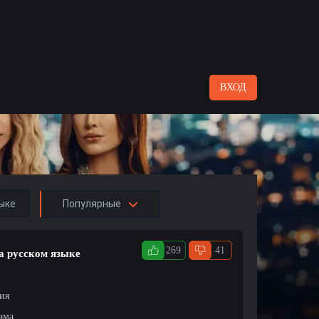
ВХОД
ыке
Популярные
269
41
а русском языке
ция
ама