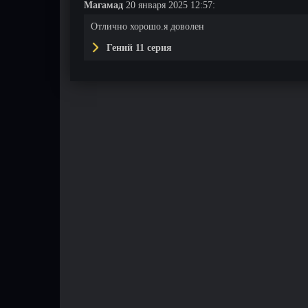
Магамад
20 января 2025 12:57:
Отлично хорошо.я доволен
Гений 11 серия