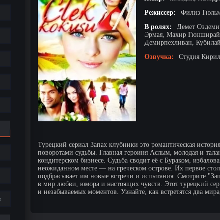
Режиссер:
Филиз Гюльм
В ролях:
Демет Оздеми
Эрмая, Махир Гюнширай,
Демирпехливан, Кубила
Озвучка:
Студия Кирил
Турецкий сериал Запах клубники это романтическая истори
поворотами судьбы. Главная героиня Аслым, молодая и тала
кондитерском бизнесе. Судьба сводит её с Бураком, избало
неожиданном месте — на греческом острове. Их первое стол
подбрасывает им новые встречи и испытания. Смотрите "Зап
в мир любви, юмора и настоящих чувств. Этот турецкий се
и незабываемых моментов. Узнайте, как встретятся два мира
е