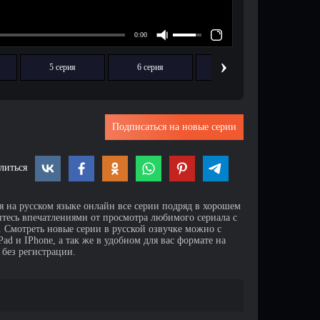
›
5 серия
6 серия
7 серия
8
Подписаться на новые серии
литься
я на русском языке онлайн все серии подряд в хорошем
итесь впечатлениями от просмотра любимого сериала с
Смотреть новые серии в русской озвучке можно с
d и IPhone, а так же в удобном для вас формате на
 без регистрации.