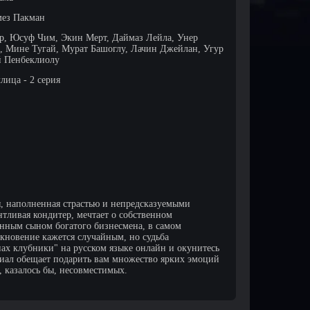
ез Пакман
р, Юсуф Чим, Экин Мерт, Даймаз Лейла, Унер
 Мине Тугай, Мурат Башоглу, Лачин Джейлан, Угур
й Пенбеклиолу
лица - 2 серия
я, наполненная страстью и непредсказуемыми
нтливая кондитер, мечтает о собственном
ванным сыном богатого бизнесмена, в самом
кновение кажется случайным, но судьба
ах клубники" на русском языке онлайн и окунитесь
риал обещает подарить вам множество ярких эмоций
, казалось бы, несовместимых.