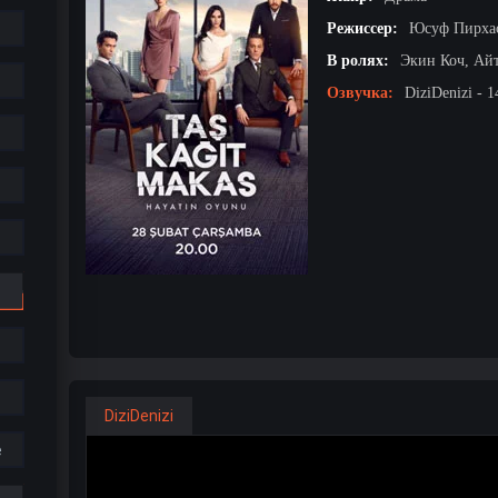
Режиссер:
Юсуф Пирха
В ролях:
Экин Коч, Ай
Озвучка:
DiziDenizi - 1
DiziDenizi
е