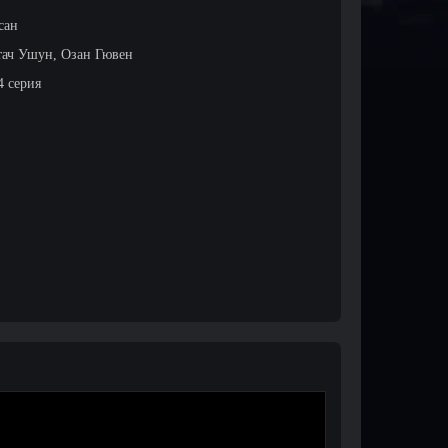
сан
тач Ушун, Озан Гювен
4 серия