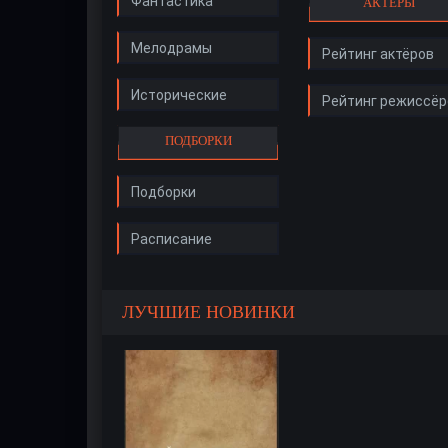
Фантастика
АКТЁРЫ
Мелодрамы
Рейтинг актёров
Исторические
Рейтинг режиссёр
ПОДБОРКИ
Подборки
Расписание
ЛУЧШИЕ НОВИНКИ
рия
6 серия
7 серия
8 серия