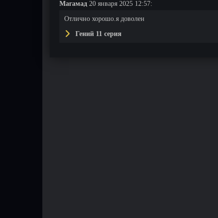
Магамад
20 января 2025 12:57:
Отлично хорошо.я доволен
Гений 11 серия