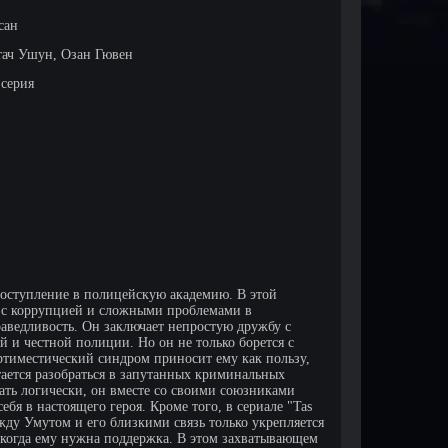
сан
тач Ушун, Озан Гювен
 серия
 поступление в полицейскую академию. В этой
сь с коррупцией и сложными проблемами в
аведливость. Он заключает непростую дружбу с
й и честной полиции. Но он не только борется с
ртиместический синдром приносит ему как пользу,
ытается разобраться в запутанных криминальных
ать логически, он вместе со своими союзниками
бя в настоящего героя. Кроме того, в сериале "Tas
жду Умутом и его близкими связь только укрепляется
, когда ему нужна поддержка. В этом захватывающем