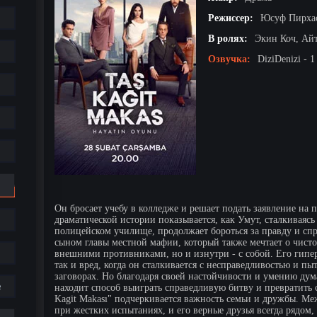
Режиссер:
Юсуф Пирха
В ролях:
Экин Коч, Ай
Озвучка:
DiziDenizi - 1
Он бросает учебу в колледже и решает подать заявление на
драматической истории показывается, как Умут, сталкивая
полицейском училище, продолжает бороться за правду и спр
сыном главы местной мафии, который также мечтает о чисто
внешними противниками, но и изнутри - с собой. Его гипе
так и вред, когда он сталкивается с несправедливостью и п
заговорах. Но благодаря своей настойчивости и умению дум
е
находит способ выиграть справедливую битву и превратить се
Kagit Makası" подчеркивается важность семьи и дружбы. Ме
при жестких испытаниях, и его верные друзья всегда рядом