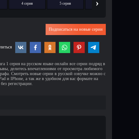
›
4 серия
5 серия
6 серия
7
Подписаться на новые серии
литься
га 1 серия на русском языке онлайн все серии подряд в
зывы, делитесь впечатлениями от просмотра любимого
афа. Смотреть новые серии в русской озвучке можно с
d и IPhone, а так же в удобном для вас формате на
 без регистрации.