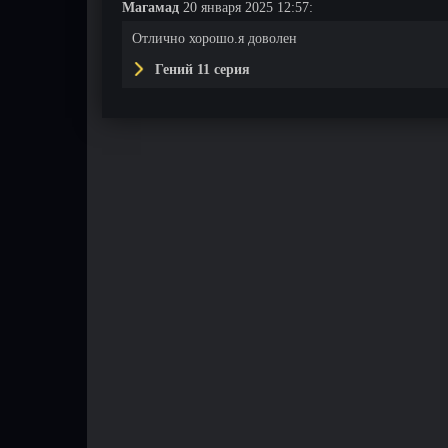
Магамад
20 января 2025 12:57:
Отлично хорошо.я доволен
Гений 11 серия