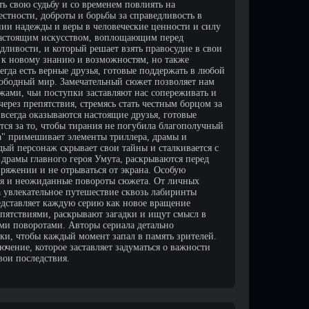
ть свою судьбу и со временем повлиять на
стности, доброты и борьбы за справедливость в
ении надежды и веры в человеческие ценности и силу
 настоящим искусством, воплощающим перед
ливости, и который решает взять правосудие в свои
 к новому знанию и возможностям, но также
гда есть верные друзья, готовые поддержать в любой
вободный мир. Замечательный сюжет позволяет нам
жами, чьи поступки заставляют нас сопереживать и
ерез препятствия, стремясь стать честным борцом за
всегда оказываются настоящие друзья, готовые
ся за то, чтобы тирания не погубила благополучный
" примешивает элементы триллера, драмы и
ждый персонаж скрывает свои тайны и сталкивается с
рамы главного героя Умута, раскрываются перед
пряжении и не отрываться от экрана. Особую
я и неожиданные повороты сюжета. От личных
а увлекательное путешествие сквозь лабиринты
едставляет каждую серию как новое вращение
епятствиями, раскрывают загадки и ищут смысл в
 поворотами. Авторы сериала детально
ки, чтобы каждый момент запал в память зрителей.
чение, которое заставляет задуматься о важности
вои последствия.