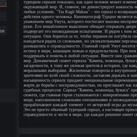
турецком сериале показано, как один человек может измени
окружающий мир. И, главное, он демонстрирует важность че
любых условиях. "Tas Kagit Makası" - это сериал о возвращ
действия одного человека. Кинематограф Турции является
уважением мир Умута, которого постигают вызовы несправед
руки. Его нешаблонное мышление обещает открывать двери
ов
подвергает его неожиданным испытаниям. И рядом с ним все
ситуации. Они борются за то, чтобы тирания не погубила с
находиться рядом со сложными, но увлекательными персона
размышлять о справедливости. Главный герой Умут несется ч
истину в мире, кишащем ложью и предательством. При нем 
поддержать и помочь в любой ситуации. Вместе они сражают
мир. Динамичный сюжет сериала "Камень, ножницы, бумага
загадочности, к тому же увлекая зрителя в историю, где ка
моральными выборами. Жизненные повороты и внутренние д
зрителями во всей своей сложности, заставляя держать в на
насыщенность сериалу придают эмоциональные переживани
жертв до борьбы с несправедливостью, он приглашает нас н
судебных процессов. Сериал "Камень, ножницы, бумага" пр
сюжета, где главные герои сталкиваются с невероятными пр
мире, наполненном сложными отношениями и неожиданными
прорабатывают каждый элемент - от актерской игры до музы
Это не просто обычный турецкий сериал, а настоящее приклю
справедливости и чести в мире, где каждое решение имеет с