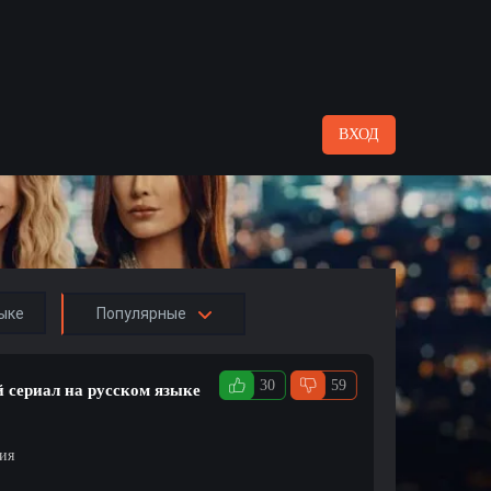
ВХОД
ыке
Популярные
30
59
й сериал на русском языке
ция