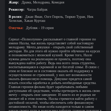
Жанр:
Драма, Мелодрама, Комедия
Режиссер:
Чагры Байрак
В ролях:
Джан Яман, Озге Гюрель, Тюркю Туран, Ник
Хелилаж, Хакан Курташ
Озвучка:
Дубляж - 19 серия
Сериал «Полнолуние» рассказывает о главной героине по
имени Назлы, чья жизнь представляет собой настоящую
мелодраму. Мечта девушки - открыть свой собственный
ресторан. Но для этого ей нужно пройти обучение на курсах
и познакомиться с японской кухней. Кроме того, Назле
нужны деньги на реализацию ее проекта, поэтому она
вынуждена найти работу. Ведь она всего лишь студентка,
воспитывающаяся в скромной и не богатой семье. В связи с
этим ее близкие не в состоянии оказать ей поддержку в
осуществлении ее стремлений, у них нет возможности
оказать финансовую помощь. Девушке придется самой
искать способы заработка и добыть необходимые средства.
Главная героиня фильма будет зарабатывать любыми
доступными ей средствами, чтобы претворить в жизнь свою
мечту – открыть свое заведение. И никто из ее родных не
сможет ей в этом помочь. Назлы стремится найти работу с
достойной оплатой, чтобы обеспечить себе финансовую
независимость. Но юная особа находится только в самом
начале своего пути и вынуждена работать главным поваром в