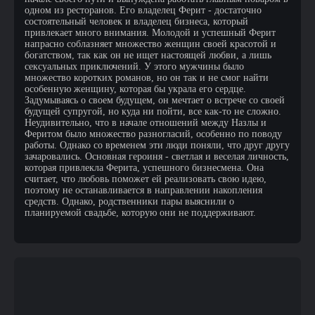
одном из ресторанов. Его владелец Ферит - достаточно
состоятельный человек и владелец бизнеса, который
привлекает много внимания. Молодой и успешный Ферит
напрасно соблазняет множество женщин своей красотой и
богатством, так как он не ищет настоящей любви, а лишь
сексуальных приключений. У этого мужчины было
множество коротких романов, но он так и не смог найти
особенную женщину, которая бы украла его сердце.
Задумываясь о своем будущем, он мечтает о встрече со своей
будущей супругой, но куда ни пойти, все как-то не сложно.
Неудивительно, что в начале отношений между Назлы и
Феритом было множество разногласий, особенно по поводу
работы. Однако со временем эти люди поняли, что друг другу
зачаровались. Основная героиня - светлая и веселая личность,
которая привлекла Ферита, успешного бизнесмена. Она
считает, что любовь поможет ей реализовать свою идею,
поэтому не останавливается в направлении накопления
средств. Однако, родственники пары выяснили о
планируемой свадьбе, которую они не поддерживают.