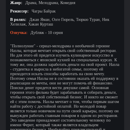
Жанр:
Драма, Мелодрама, Комедия
Режиссер:
Чагры Байрак
В ролях:
Джан Яман, Озге Гюрель, Тюркю Туран, Ник
Хелилаж, Хакан Курташ
Озвучка:
Дубляж - 10 серия
"Полнолуние" - сериал-мелодрама о необычной героине
Назлы, которая мечтает открыть свой собственный ресторан.
Но для этого ей придется изучить кулинарное искусство и
познакомиться с японской кухней на специальных курсах. К
тому же, она должна заработать деньги на свой проект. Назла
- студентка и выросла в небогатой семье, поэтому ей
приходится искать способы заработать на свою мечту.
Поэтому семья Назлы не в состоянии оказать ей поддержку в
реализации ее мечты, они не могут помочь ей финансово.
Поиски денег придется вести девушке самой. Основная
героиня этого фильма будет зарабатывать и собирать деньги,
чтобы открыть свой собственный бизнес. И никто не сможет
ей с этим помочь. Назлы мечтает о том, чтобы первым шагом
найти работу с достойной оплатой. Но молодой повар
является только новичком на пути своей карьеры, поэтому он
вынужден работать главным поваром в одном из ресторанов.
Это заведение принадлежит состоятельному человеку по
имени Ферит, который также является владельцем
роскошного бизнеса. Необычайно привлекательный и