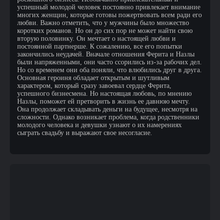
успешный молодой человек постоянно привлекает внимание
многих женщин, которые готовы пожертвовать всем ради его
любви. Важно отметить, что у мужчины было множество
коротких романов. Но он до сих пор не может найти свою
вторую половинку. Он мечтает о настоящей любви и
постоянной партнерше. К сожалению, все его попытки
закончились неудачей. Вначале отношения Ферита и Назлы
были напряженными, они часто ссорились из-за рабочих дел.
Но со временем они оба поняли, что влюбились друг в друга.
Основная героиня обладает открытым и шутливым
характером, который сразу завоевал сердце Ферита,
успешного бизнесмена. Но настоящая любовь, по мнению
Назлы, поможет ей претворить в жизнь ее давнюю мечту.
Она продолжает складывать деньги на будущее, несмотря на
сложности. Однако возникает проблема, когда родственники
молодого человека и девушки узнают о их намерениях
сыграть свадьбу и выражают свое несогласие.