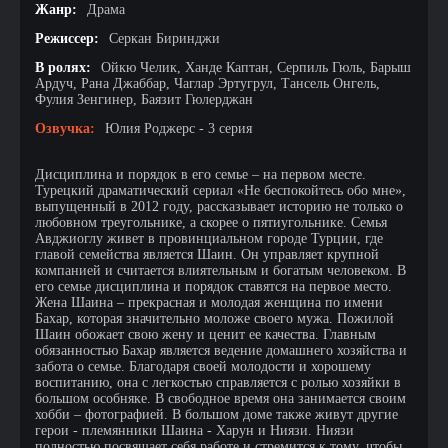
Жанр:
Драма
Режиссер:
Серкан Биринджи
В ролях:
Ойкю Челик, Ханде Каптан, Серпиль Гюль, Барыш
Ардуч, Рана Джаббар, Чаглар Эртугрул, Тансель Онгель,
Фулия Зенгинер, Баязит Гюлерджан
Озвучка:
Юлия Роджерс - 3 серия
Дисциплина и порядок в его семье – на первом месте.
Турецкий драматический сериал «Не беспокойтесь обо мне»,
выпущенный в 2012 году, рассказывает историю не только о
любовном треугольнике, а скорее о пятиугольнике. Семья
Авджиоглу живет в провинциальном городе Турции, где
главой семейства является Шаин. Он управляет крупной
компанией и считается влиятельным и богатым человеком. В
его семье дисциплина и порядок ставятся на первое место.
Жена Шаина – прекрасная и молодая женщина по имени
Бахар, которая значительно моложе своего мужа. Пожилой
Шаин обожает свою жену и ценит ее качества. Главным
обязанностью Бахар является ведение домашнего хозяйства и
забота о семье. Благодаря своей молодости и хорошему
воспитанию, она с легкостью справляется с ролью хозяйки в
большом особняке. В свободное время она занимается своим
хобби – фотографией. В большом доме также живут другие
герои - племянники Шаина - Харун и Ниязи. Ниязи
полностью посвящает себя работе и стремится к тому, чтобы