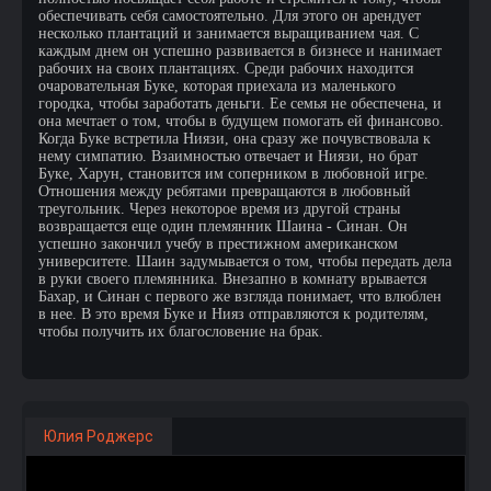
обеспечивать себя самостоятельно. Для этого он арендует
несколько плантаций и занимается выращиванием чая. С
каждым днем он успешно развивается в бизнесе и нанимает
рабочих на своих плантациях. Среди рабочих находится
очаровательная Буке, которая приехала из маленького
городка, чтобы заработать деньги. Ее семья не обеспечена, и
она мечтает о том, чтобы в будущем помогать ей финансово.
Когда Буке встретила Ниязи, она сразу же почувствовала к
нему симпатию. Взаимностью отвечает и Ниязи, но брат
Буке, Харун, становится им соперником в любовной игре.
Отношения между ребятами превращаются в любовный
треугольник. Через некоторое время из другой страны
возвращается еще один племянник Шаина - Синан. Он
успешно закончил учебу в престижном американском
университете. Шаин задумывается о том, чтобы передать дела
в руки своего племянника. Внезапно в комнату врывается
Бахар, и Синан с первого же взгляда понимает, что влюблен
в нее. В это время Буке и Нияз отправляются к родителям,
чтобы получить их благословение на брак.
Юлия Роджерс