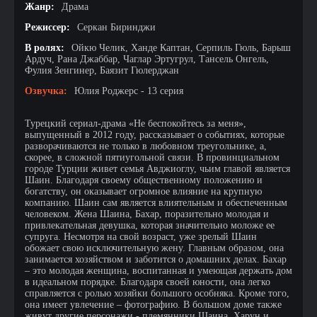
Жанр:
Драма
Режиссер:
Серкан Биринджи
В ролях:
Ойкю Челик, Ханде Каптан, Серпиль Гюль, Барыш
Ардуч, Рана Джаббар, Чаглар Эртугрул, Тансель Онгель,
Фулия Зенгинер, Баязит Гюлерджан
Озвучка:
Юлия Роджерс - 13 серия
Турецкий сериал-драма «Не беспокойтесь за меня»,
выпущенный в 2012 году, рассказывает о событиях, которые
разворачиваются не только в любовном треугольнике, а,
скорее, в сложной пятиугольной связи. В провинциальном
городе Турции живет семья Авджиоглу, чьим главой является
Шаин. Благодаря своему общественному положению и
богатству, он оказывает огромное влияние на крупную
компанию. Шаин сам является влиятельным и обеспеченным
человеком. Жена Шаина, Бахар, поразительно молодая и
привлекательная девушка, которая значительно моложе ее
супруга. Несмотря на свой возраст, уже зрелый Шаин
обожает свою исключительную жену. Главным образом, она
занимается хозяйством и заботится о домашних делах. Бахар
– это молодая женщина, воспитанная и умеющая держать дом
в идеальном порядке. Благодаря своей юности, она легко
справляется с ролью хозяйки большого особняка. Кроме того,
она имеет увлечение – фотографию. В большом доме также
живут другие персонажи - племянники Шаина, Харун и