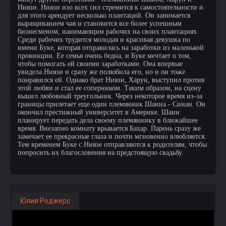
Ниязи. Ниязи изо всех сил стремится к самостоятельности и
для этого арендует несколько плантаций. Он занимается
выращиванием чая и становится все более успешным
бизнесменом, нанимающим рабочих на своих плантациях.
Среди рабочих трудится молодая и красивая девушка по
имени Буке, которая отправилась на заработки из маленькой
провинции. Ее семья очень бедна, и Буке мечтает о том,
чтобы помогать ей своими заработками. Она впервые
увидела Ниязи и сразу же полюбила его, но и он тоже
понравился ей. Однако брат Ниязи, Харун, выступил против
этой любви и стал ее соперником. Таким образом, на сцену
вышел любовный треугольник. Через некоторое время из-за
границы прилетает еще один племянник Шаина - Синан. Он
окончил престижный университет в Америке. Шаин
планирует передать дела своему племяннику в ближайшее
время. Внезапно комнату врывается Бахар. Парень сразу же
замечает ее прекрасные глаза и почти мгновенно влюбляется.
Тем временем Буке с Ниязе отправляются к родителям, чтобы
попросить их благословения на предстоящую свадьбу.
Юлия Роджерс