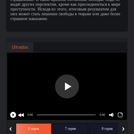
видят других перспектив, кроме как присоединиться к мире
преступности. Исходя из этого, итоговым результатом для
них может стать лишение свободы в тюрьме или даже более
страшное наказание.
Ultradox
‹
›
ия
6 серия
7 серия
8 серия