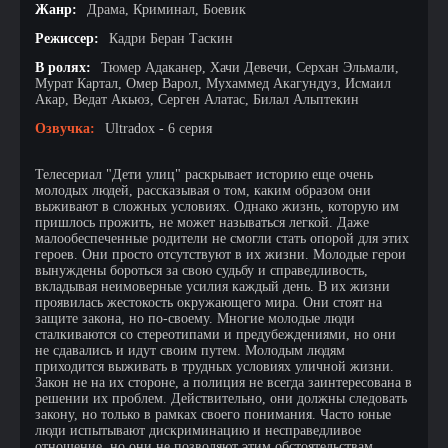
Жанр:
Драма, Криминал, Боевик
Режиссер:
Кадри Беран Таскин
В ролях:
Тюмер Адаканер, Хачи Девечи, Серхан Эльмали,
Мурат Картал, Омер Варол, Мухаммед Акагундуз, Исмаил
Акар, Ведат Акьюз, Серген Алатас, Билал Альптекин
Озвучка:
Ultradox - 6 серия
Телесериал "Дети улиц" раскрывает историю еще очень
молодых людей, рассказывая о том, каким образом они
выживают в сложных условиях. Однако жизнь, которую им
пришлось прожить, не может называться легкой. Даже
малообеспеченные родители не смогли стать опорой для этих
героев. Они просто отсутствуют в их жизни. Молодые герои
вынуждены бороться за свою судьбу и справедливость,
вкладывая неимоверные усилия каждый день. В их жизни
проявилась жестокость окружающего мира. Они стоят на
защите закона, но по-своему. Многие молодые люди
сталкиваются со стереотипами и предубеждениями, но они
не сдавались и идут своим путем. Молодым людям
приходится выживать в трудных условиях уличной жизни.
Закон не на их стороне, а полиция не всегда заинтересована в
решении их проблем. Действительно, они должны следовать
закону, но только в рамках своего понимания. Часто юные
люди испытывают дискриминацию и несправедливое
отношение, но они не позволяют этим обстоятельствам