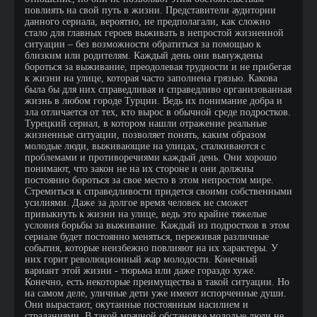
повлиять на свой путь в жизни. Представители аудитории
данного сериала, вероятно, не предполагали, как сложно
стало для главных героев выживать в непростой жизненной
ситуации – без возможности обратиться за помощью к
близким или родителям. Каждый день они вынуждены
бороться за выживание, преодолевая трудности и не прибегая
к жизни на улице, которая часто заполнена грязью. Какова
была бы для них справедливая и справедливо организованная
жизнь в любом городе Турции. Ведь их понимание добра и
зла отличается от тех, кто вырос в обычной среде подростков.
Турецкий сериал, в котором нашли отражение реальные
жизненные ситуации, позволяет понять, каким образом
молодые люди, выживающие на улицах, сталкиваются с
проблемами и противоречиями каждый день. Они хорошо
понимают, что закон не на их стороне и они должны
постоянно бороться за свое место в этом непростом мире.
Стремиться к справедливости придется своими собственными
усилиями. Даже за долгое время человек не сможет
привыкнуть к жизни на улице, ведь это крайне тяжелые
условия борьбы за выживание. Каждый из подростков в этом
сериале будет постоянно меняться, переживая различные
события, которые неизбежно повлияют на их характеры. У
них горит революционный жар молодости. Конечный
вариант этой жизни - тюрьма или даже гораздо хуже.
Конечно, есть некоторые преимущества в такой ситуации. Но
на самом деле, уличные дети уже имеют испорченные души.
Они вырастают, окутанные постоянным насилием и
страданиями. В такой мрачной обстановке молодые люди не