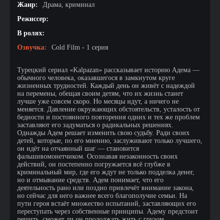
Жанр:
Драма, криминал
Режиссер:
В ролях:
Озвучка:
Cold Film - 1 серия
Турецкий сериал «Kalpazan» рассказывает историю Адема —
обычного человека, оказавшегося в замкнутом круге
жизненных трудностей. Каждый день он живёт с надеждой
на перемены, обещая своим детям, что их жизнь станет
лучше уже совсем скоро. Но месяцы идут, а ничего не
меняется. Давление окружающих обстоятельств, усталость от
бедности и постоянного повторения одних и тех же проблем
заставляют его задуматься о радикальных решениях.
Однажды Адем решает изменить свою судьбу. Ради своих
детей, которые, по его мнению, заслуживают только лучшего,
он идёт на отчаянный шаг — становится
фальшивомонетчиком. Осознавая незаконность своих
действий, он постепенно погружается всё глубже в
криминальный мир, где его ждут не только подделка денег,
но и отмывание средств. Адем понимает, что его
деятельность рано или поздно привлечёт внимание закона,
но сейчас для него важнее всего благополучие семьи. На
пути героя встаёт множество испытаний, заставляющих его
переступать через собственные принципы. Адему предстоит
решить, сможет ли он продолжать жить с грузом