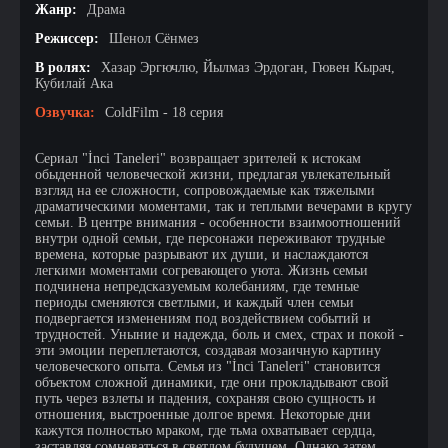
Жанр:
Драма
Режиссер:
Шенол Сёнмез
В ролях:
Хазар Эргючлю, Йылмаз Эрдоган, Гювен Кырач,
Кубилай Ака
Озвучка:
ColdFilm - 18 серия
Сериал "İnci Taneleri" возвращает зрителей к истокам
обыденной человеческой жизни, предлагая увлекательный
взгляд на ее сложности, сопровождаемые как тяжелыми
драматическими моментами, так и теплыми вечерами в кругу
семьи. В центре внимания - особенности взаимоотношений
внутри одной семьи, где персонажи переживают трудные
времена, которые разрывают их души, и наслаждаются
легкими моментами согревающего уюта. Жизнь семьи
подчинена непредсказуемым колебаниям, где темные
периоды сменяются светлыми, и каждый член семьи
подвергается изменениям под воздействием событий и
трудностей. Уныние и надежда, боль и смех, страх и покой -
эти эмоции переплетаются, создавая мозаичную картину
человеческого опыта. Семья из "İnci Taneleri" становится
объектом сложной динамики, где они прокладывают свой
путь через взлеты и падения, сохраняя свою сущность и
отношения, выстроенные долгое время. Некоторые дни
кажутся полностью мраком, где тьма охватывает сердца,
заставляя сомневаться в светлом будущем. Однако затем