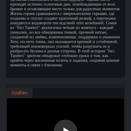
приходят истинно солнечные дни, освобождающие от всех
бремен и оставляющие место только для радостных моментов.
Жизнь героев сравнивается с американскими горками, где
подъемы и спуски создают красочный рельеф, а персонажи
находятся в водовороте последствий этих колебаний. Семья
из "İnci Taneleri" аналогична четкам из жемчуга - каждый
уникален, но все объединены тонкой, прочной нитью,
созданной из любви, взаимопомощи, поддержки и уважения.
Хоть эта нить тонка, она оказывается крепкой и устойчивой,
требующей неимоверных усилий, чтобы разрушить ее и
разбросать бусины в разные стороны. В этой истории "İnci
Taneleri" зрители обнаружат глубокие уроки о том, как
пройти через жизненные взлеты и падения, сохраняя ценные
моменты и связи с близкими.
ColdFilm