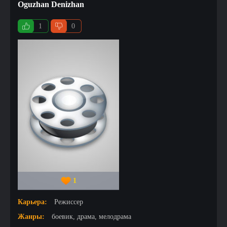
Oguzhan Denizhan
1
0
1
Карьера:
Режиссер
Жанры:
боевик, драма, мелодрама