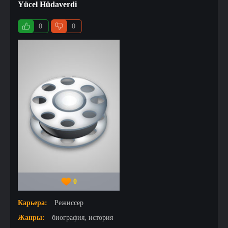
Yücel Hüdaverdi
0
0
0
Карьера:
Режиссер
Жанры:
биография, история